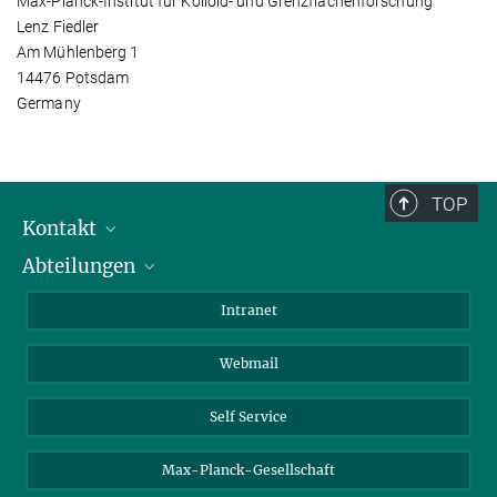
Max-Planck-Institut für Kolloid- und Grenzflächenforschung
Lenz Fiedler
Am Mühlenberg 1
14476 Potsdam
Germany
TOP
Kontakt
Abteilungen
Mitarbeiterverzeichnis
Anfahrt
Biomaterialien
Intranet
Biomolekulare Systeme
Webmail
Kolloidchemie
Nachhaltige und Bio-inspirierte Materialien
Self Service
Max-Planck-Gesellschaft