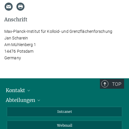
Anschrift
Max-Planck-Institut für Kolloid- und Grenzflächenforschung
Jan Scharein
Am Mühlenberg 1
14476 Potsdam
Germany
TOP
Kontakt
Abteilungen
Mitarbeiterverzeichnis
Anfahrt
Biomaterialien
Intranet
Biomolekulare Systeme
Webmail