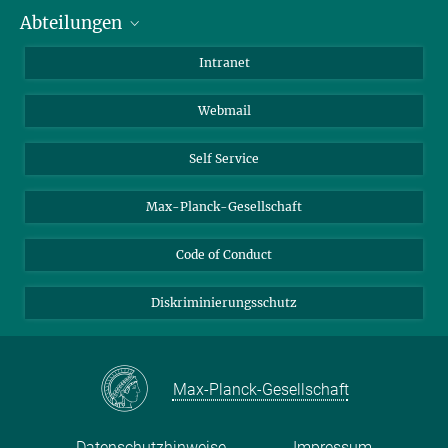
Abteilungen
Mitarbeiterverzeichnis
Anfahrt
Biomaterialien
Intranet
Biomolekulare Systeme
Webmail
Kolloidchemie
Nachhaltige und Bio-inspirierte Materialien
Self Service
Max-Planck-Gesellschaft
Code of Conduct
Diskriminierungsschutz
Max-Planck-Gesellschaft
Datenschutzhinweise
Impressum