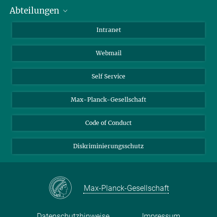
Abteilungen
Mitarbeiterverzeichnis
Anfahrt
Biomaterialien
Intranet
Biomolekulare Systeme
Webmail
Kolloidchemie
Nachhaltige und Bio-inspirierte Materialien
Self Service
Max-Planck-Gesellschaft
Code of Conduct
Diskriminierungsschutz
Max-Planck-Gesellschaft
Datenschutzhinweise
Impressum