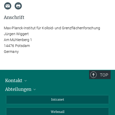
Anschrift
Max-Planck-Institut für Kolloid- und Grenzflächenforschung
Jürgen Wiggert
Am Mühlenberg 1
14476 Potsdam
Germany
TOP
Kontakt
Abteilungen
Mitarbeiterverzeichnis
Anfahrt
Biomaterialien
Intranet
Biomolekulare Systeme
Webmail