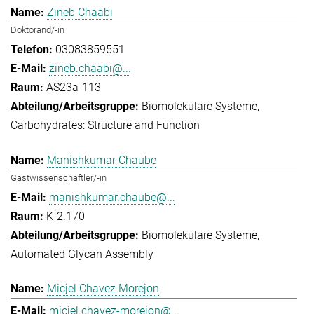
Zineb Chaabi
Doktorand/-in
03083859551
zineb.chaabi@...
AS23a-113
Biomolekulare Systeme
Carbohydrates: Structure and Function
Manishkumar Chaube
Gastwissenschaftler/-in
manishkumar.chaube@...
K-2.170
Biomolekulare Systeme
Automated Glycan Assembly
Micjel Chavez Morejon
micjel.chavez-morejon@...