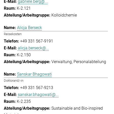
gabriele.berg@...
K-2.121
Kolloidchemie
Alicja Berseck
Reisekosten
+49 331 567-9191
alicja.berseck@...
K-2.150
Verwaltung
Personalabteilung
Sanskar Bhagowati
Doktorand/-in
+49 331 567-9213
sanskar.bhagowati@...
K-2.235
Sustainable and Bio-inspired