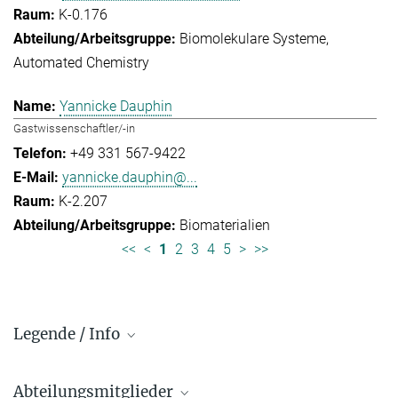
K-0.176
Biomolekulare Systeme
Automated Chemistry
Yannicke Dauphin
Gastwissenschaftler/-in
+49 331 567-9422
yannicke.dauphin@...
K-2.207
Biomaterialien
<<
<
1
2
3
4
5
>
>>
Legende / Info
Vorwahl und Hauptnummern:
Abteilungsmitglieder