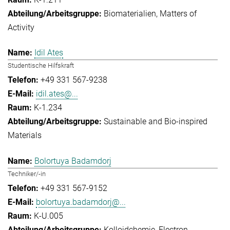
Biomaterialien
Matters of
Activity
Idil Ates
Studentische Hilfskraft
+49 331 567-9238
idil.ates@...
K-1.234
Sustainable and Bio-inspired
Materials
Bolortuya Badamdorj
Techniker/-in
+49 331 567-9152
bolortuya.badamdorj@...
K-U.005
Kolloidchemie
Electron