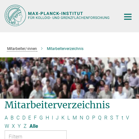
Hauptinhalt
Mitarbeiter/-innen
Mitarbeiterverzeichnis
Mitarbeiterverzeichnis
A
B
C
D
E
F
G
H
I
J
K
L
M
N
O
P
Q
R
S
T
t
V
W
X
Y
Z
Alle