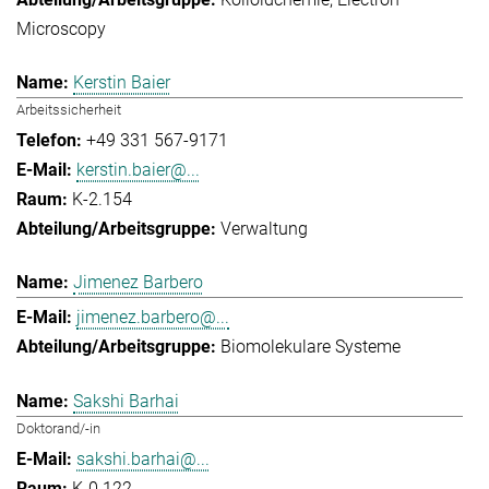
Microscopy
Kerstin Baier
Arbeitssicherheit
+49 331 567-9171
kerstin.baier@...
K-2.154
Verwaltung
Jimenez Barbero
jimenez.barbero@...
Biomolekulare Systeme
Sakshi Barhai
Doktorand/-in
sakshi.barhai@...
K-0.122