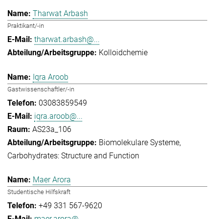
Tharwat Arbash
Praktikant/-in
tharwat.arbash@...
Kolloidchemie
Iqra Aroob
Gastwissenschaftler/-in
03083859549
iqra.aroob@...
AS23a_106
Biomolekulare Systeme
Carbohydrates: Structure and Function
Maer Arora
Studentische Hilfskraft
+49 331 567-9620
maer.arora@...