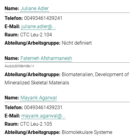
Juliane Adler
00493461439241
juliane.adler@...
CTC Leu-2.104
Nicht definiert
Fatemeh Afsharmanesh
Auszubildende/-r
Biomaterialien
Development of
Mineralized Skeletal Materials
Mayank Agarwal
00493461439231
mayank.agarwal@...
CTC Leu-2.105
Biomolekulare Systeme