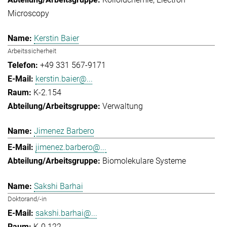
Microscopy
Kerstin Baier
Arbeitssicherheit
+49 331 567-9171
kerstin.baier@...
K-2.154
Verwaltung
Jimenez Barbero
jimenez.barbero@...
Biomolekulare Systeme
Sakshi Barhai
Doktorand/-in
sakshi.barhai@...
K-0.122