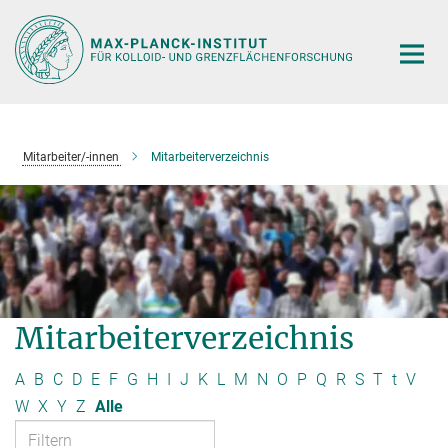
Hauptinhalt
Mitarbeiter/-innen
Mitarbeiterverzeichnis
Mitarbeiterverzeichnis
A
B
C
D
E
F
G
H
I
J
K
L
M
N
O
P
Q
R
S
T
t
V
W
X
Y
Z
Alle