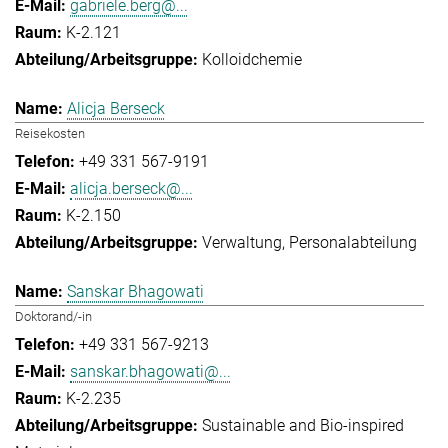
gabriele.berg@...
K-2.121
Kolloidchemie
Alicja Berseck
Reisekosten
+49 331 567-9191
alicja.berseck@...
K-2.150
Verwaltung
Personalabteilung
Sanskar Bhagowati
Doktorand/-in
+49 331 567-9213
sanskar.bhagowati@...
K-2.235
Sustainable and Bio-inspired