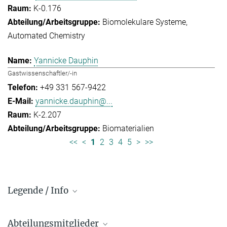
K-0.176
Biomolekulare Systeme
Automated Chemistry
Yannicke Dauphin
Gastwissenschaftler/-in
+49 331 567-9422
yannicke.dauphin@...
K-2.207
Biomaterialien
<<
<
1
2
3
4
5
>
>>
Legende / Info
Vorwahl und Hauptnummern:
Abteilungsmitglieder