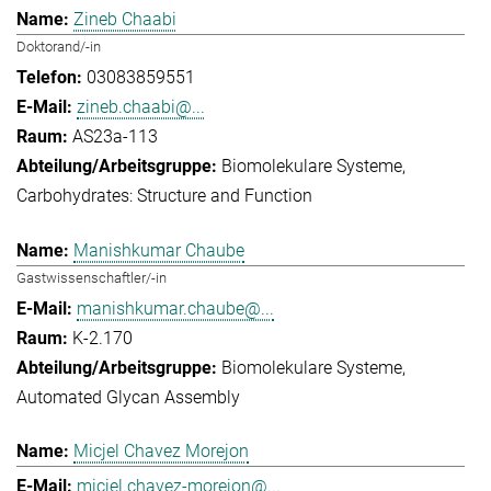
Zineb Chaabi
Doktorand/-in
03083859551
zineb.chaabi@...
AS23a-113
Biomolekulare Systeme
Carbohydrates: Structure and Function
Manishkumar Chaube
Gastwissenschaftler/-in
manishkumar.chaube@...
K-2.170
Biomolekulare Systeme
Automated Glycan Assembly
Micjel Chavez Morejon
micjel.chavez-morejon@...