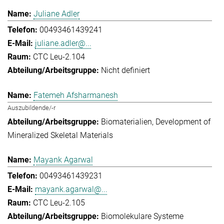
Juliane Adler
00493461439241
juliane.adler@...
CTC Leu-2.104
Nicht definiert
Fatemeh Afsharmanesh
Auszubildende/-r
Biomaterialien
Development of
Mineralized Skeletal Materials
Mayank Agarwal
00493461439231
mayank.agarwal@...
CTC Leu-2.105
Biomolekulare Systeme