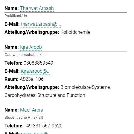
Tharwat Arbash
Praktikant/-in
tharwat.arbash@...
Kolloidchemie
Iqra Aroob
Gastwissenschaftler/-in
03083859549
iqra.aroob@...
AS23a_106
Biomolekulare Systeme
Carbohydrates: Structure and Function
Maer Arora
Studentische Hilfskraft
+49 331 567-9620
maer.arora@...