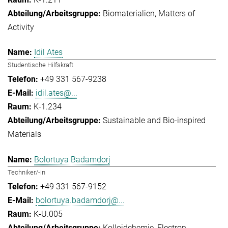
Biomaterialien
Matters of
Activity
Idil Ates
Studentische Hilfskraft
+49 331 567-9238
idil.ates@...
K-1.234
Sustainable and Bio-inspired
Materials
Bolortuya Badamdorj
Techniker/-in
+49 331 567-9152
bolortuya.badamdorj@...
K-U.005
Kolloidchemie
Electron