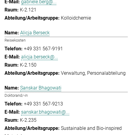
gabriele.berg@...
K-2.121
Kolloidchemie
Alicja Berseck
Reisekosten
+49 331 567-9191
alicja.berseck@...
K-2.150
Verwaltung
Personalabteilung
Sanskar Bhagowati
Doktorand/-in
+49 331 567-9213
sanskar.bhagowati@...
K-2.235
Sustainable and Bio-inspired