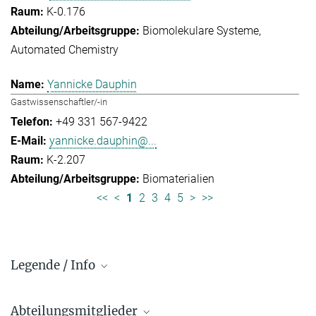
K-0.176
Biomolekulare Systeme
Automated Chemistry
Yannicke Dauphin
Gastwissenschaftler/-in
+49 331 567-9422
yannicke.dauphin@...
K-2.207
Biomaterialien
<<
<
1
2
3
4
5
>
>>
Legende / Info
Vorwahl und Hauptnummern:
Abteilungsmitglieder