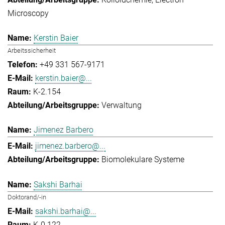
Microscopy
Kerstin Baier
Arbeitssicherheit
+49 331 567-9171
kerstin.baier@...
K-2.154
Verwaltung
Jimenez Barbero
jimenez.barbero@...
Biomolekulare Systeme
Sakshi Barhai
Doktorand/-in
sakshi.barhai@...
K-0.122