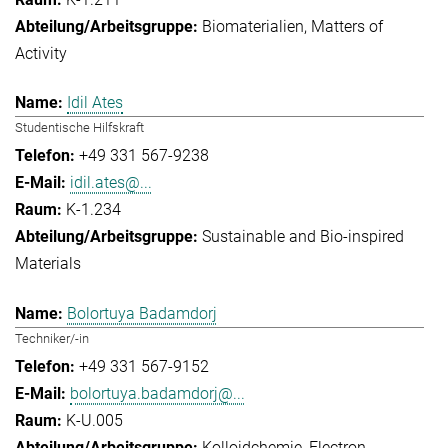
Biomaterialien
Matters of
Activity
Idil Ates
Studentische Hilfskraft
+49 331 567-9238
idil.ates@...
K-1.234
Sustainable and Bio-inspired
Materials
Bolortuya Badamdorj
Techniker/-in
+49 331 567-9152
bolortuya.badamdorj@...
K-U.005
Kolloidchemie
Electron