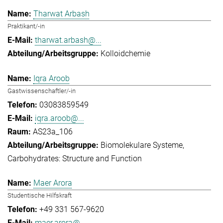
Tharwat Arbash
Praktikant/-in
tharwat.arbash@...
Kolloidchemie
Iqra Aroob
Gastwissenschaftler/-in
03083859549
iqra.aroob@...
AS23a_106
Biomolekulare Systeme
Carbohydrates: Structure and Function
Maer Arora
Studentische Hilfskraft
+49 331 567-9620
maer.arora@...