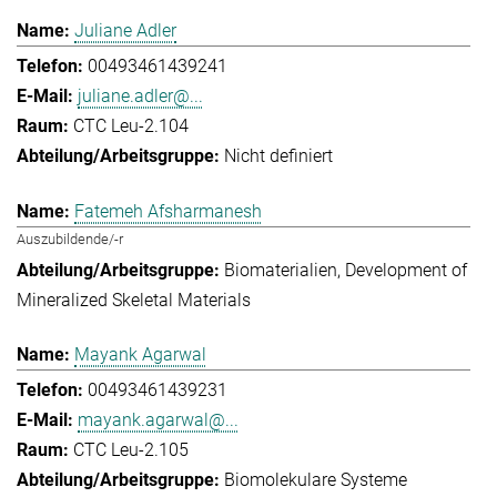
Juliane Adler
00493461439241
juliane.adler@...
CTC Leu-2.104
Nicht definiert
Fatemeh Afsharmanesh
Auszubildende/-r
Biomaterialien
Development of
Mineralized Skeletal Materials
Mayank Agarwal
00493461439231
mayank.agarwal@...
CTC Leu-2.105
Biomolekulare Systeme