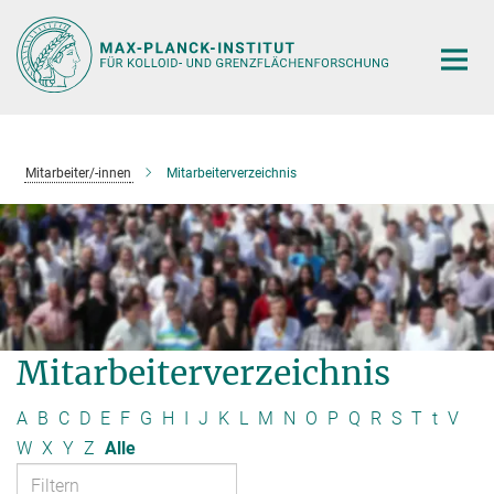
Hauptinhalt
Mitarbeiter/-innen
Mitarbeiterverzeichnis
Mitarbeiterverzeichnis
A
B
C
D
E
F
G
H
I
J
K
L
M
N
O
P
Q
R
S
T
t
V
W
X
Y
Z
Alle