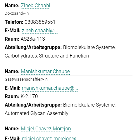
Zineb Chaabi
Doktorand/-in
03083859551
zineb.chaabi@...
AS23a-113
Biomolekulare Systeme
Carbohydrates: Structure and Function
Manishkumar Chaube
Gastwissenschaftler/-in
manishkumar.chaube@...
K-2.170
Biomolekulare Systeme
Automated Glycan Assembly
Micjel Chavez Morejon
micjel.chavez-morejon@...