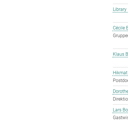
Library
Cécile 
Gruppen
Klaus B
Hikmat
Postdo
Doroth
Direkti
Lars Bo
Gastwis