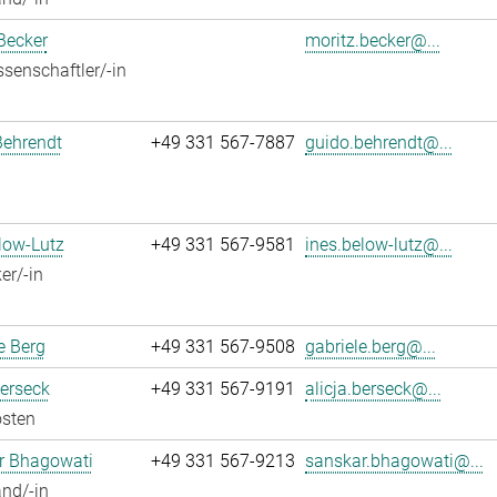
Becker
moritz.becker@...
senschaftler/-in
Behrendt
+49 331 567-7887
guido.behrendt@...
low-Lutz
+49 331 567-9581
ines.below-lutz@...
er/-in
e Berg
+49 331 567-9508
gabriele.berg@...
Berseck
+49 331 567-9191
alicja.berseck@...
osten
r Bhagowati
+49 331 567-9213
sanskar.bhagowati@...
nd/-in