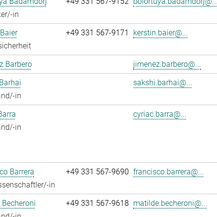
uya Badamdorj
+49 331 567-9152
bolortuya.badamdorj@..
er/-in
 Baier
+49 331 567-9171
kerstin.baier@...
sicherheit
z Barbero
jimenez.barbero@...
Barhai
sakshi.barhai@...
nd/-in
Barra
cyriac.barra@...
nd/-in
co Barrera
+49 331 567-9690
francisco.barrera@...
senschaftler/-in
 Becheroni
+49 331 567-9618
matilde.becheroni@...
nd/-in