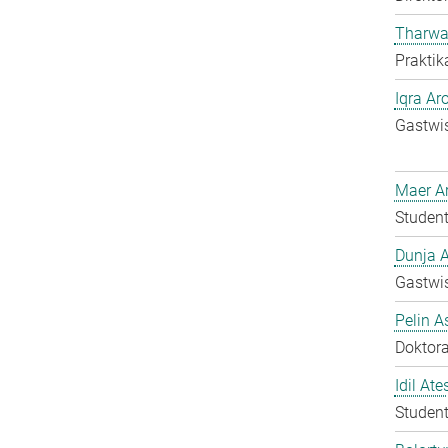
Tharwa
Praktik
Iqra Ar
Gastwis
Maer A
Student
Dunja A
Gastwis
Pelin A
Doktora
Idil Ate
Student