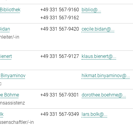
 Bibliothek
+49 331 567-9160
biblio@...
+49 331 567-9162
Bidan
+49 331 567-9420
cecile.bidan@...
leiter/-in
ienert
+49 331 567-9127
klaus.bienert@...
 Binyaminov
hikmat.binyaminov@...
c
ee Böhme
+49 331 567-9301
dorothee.boehme@...
onsassistenz
lk
+49 331 567-9349
lars.bolk@...
senschaftler/-in