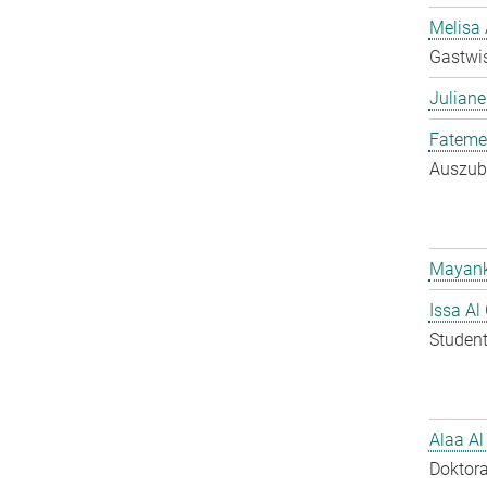
Melisa 
Gastwis
Juliane
Fateme
Auszubi
Mayank
Issa Al
Student
Alaa Al
Doktora