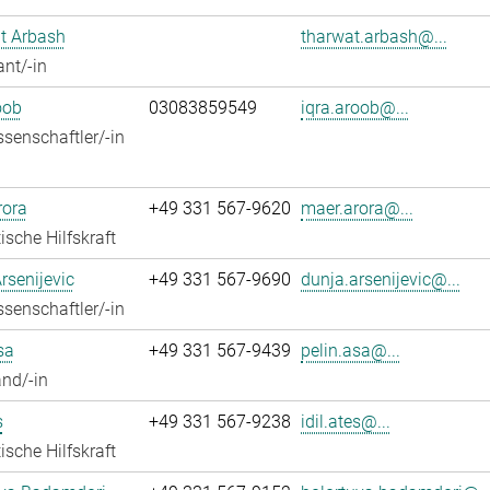
t Arbash
tharwat.arbash@...
ant/-in
oob
03083859549
iqra.aroob@...
senschaftler/-in
rora
+49 331 567-9620
maer.arora@...
ische Hilfskraft
rsenijevic
+49 331 567-9690
dunja.arsenijevic@...
senschaftler/-in
sa
+49 331 567-9439
pelin.asa@...
nd/-in
s
+49 331 567-9238
idil.ates@...
ische Hilfskraft