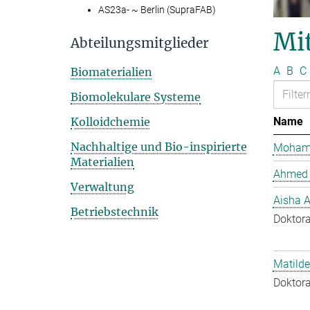
AS23a- ~ Berlin (SupraFAB)
Mit
Abteilungsmitglieder
A
B
C
Biomaterialien
Biomolekulare Systeme
Kolloidchemie
Name
Nachhaltige und Bio-inspirierte
Mohame
Materialien
Ahmed 
Verwaltung
Aisha 
Betriebstechnik
Doktora
Matilde
Doktora