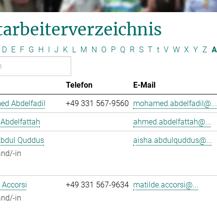
arbeiterverzeichnis
D
E
F
G
H
I
J
K
L
M
N
O
P
Q
R
S
T
t
V
W
X
Y
Z
A
Telefon
E-Mail
d Abdelfadil
+49 331 567-9560
mohamed.abdelfadil@...
Abdelfattah
ahmed.abdelfattah@...
Abdul Quddus
aisha.abdulquddus@...
nd/-in
 Accorsi
+49 331 567-9634
matilde.accorsi@...
nd/-in