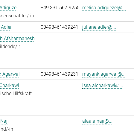
Adigüzel
+49 331 567-9255
melisa.adiguezel@...
senschaftler/-in
 Adler
00493461439241
juliane.adler@...
h Afsharmanesh
ldende/-r
 Agarwal
00493461439231
mayank.agarwal@...
 Charkawi
issa.alcharkawi@...
ische Hilfskraft
 Naji
alaa.alnaji@...
nd/-in