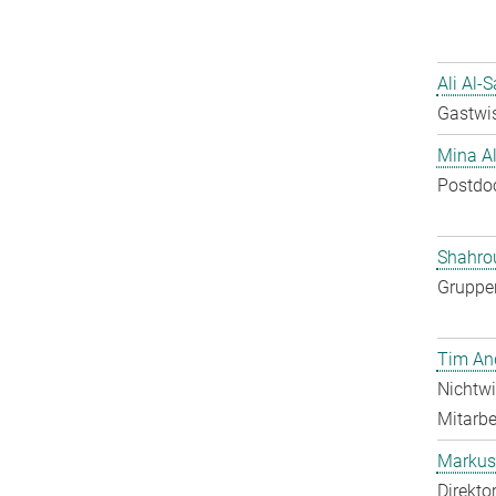
Ali Al-
Gastwis
Mina A
Postdo
Shahro
Gruppen
Tim An
Nichtwi
Mitarbei
Markus 
Direkto