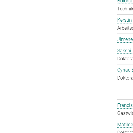
Bolort
Technik
Kerstin
Arbeits
Jimene
Sakshi 
Doktora
Cyriac 
Doktora
Francis
Gastwis
Matilde
Doktora