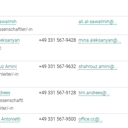
Sawalmih
ali.al-sawalmih@...
senschaftler/-in
leksanyan
+49 331 567-9428
mina.aleksanyan@...
c
uz Amini
+49 331 567-9632
shahrouz.amini@...
leiter/-in
drees
+49 331 567-9128
tim.andrees@...
ssenschaftl.
ter/-in
Antonietti
+49 331 567-9500
office.cc@...
r