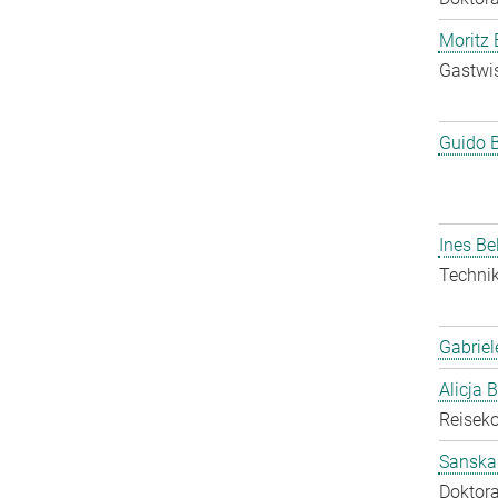
Moritz 
Gastwis
Guido 
Ines Be
Technik
Gabriel
Alicja 
Reisek
Sanska
Doktora