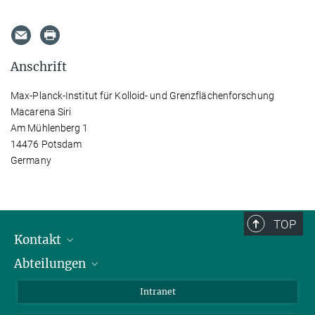
Anschrift
Max-Planck-Institut für Kolloid- und Grenzflächenforschung
Macarena Siri
Am Mühlenberg 1
14476 Potsdam
Germany
TOP
Kontakt
Abteilungen
Mitarbeiterverzeichnis
Anfahrt
Biomaterialien
Intranet
Biomolekulare Systeme