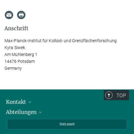
Anschrift
Max-Planck-Institut für Kolloid- und Grenzflächenforschung
Kyra Siwek
Am Mühlenberg 1
14476 Potsdam
Germany
TOP
Kontakt
Abteilungen
Mitarbeiterverzeichnis
Anfahrt
Biomaterialien
Intranet
Biomolekulare Systeme