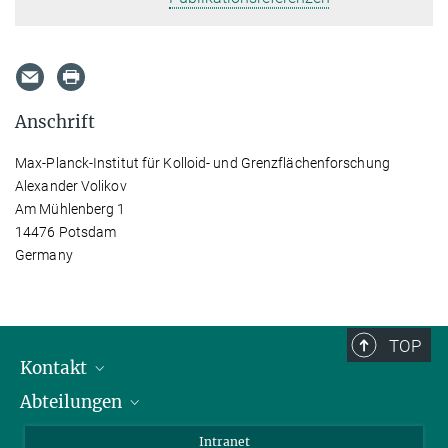
Anschrift
Max-Planck-Institut für Kolloid- und Grenzflächenforschung
Alexander Volikov
Am Mühlenberg 1
14476 Potsdam
Germany
TOP
Kontakt
Abteilungen
Mitarbeiterverzeichnis
Anfahrt
Biomaterialien
Intranet