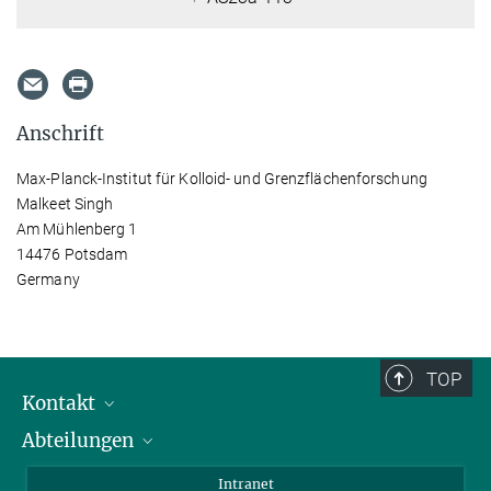
Anschrift
Max-Planck-Institut für Kolloid- und Grenzflächenforschung
Malkeet Singh
Am Mühlenberg 1
14476 Potsdam
Germany
TOP
Kontakt
Abteilungen
Mitarbeiterverzeichnis
Anfahrt
Biomaterialien
Intranet