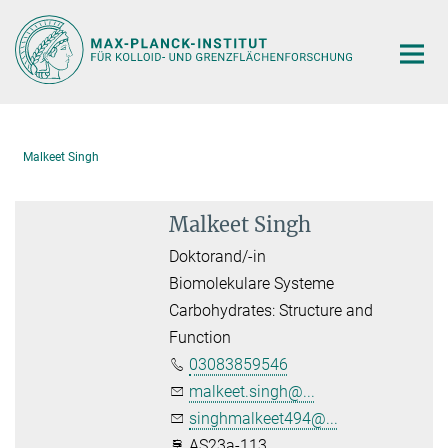
Hauptinhalt
Malkeet Singh
Malkeet Singh
Doktorand/-in
Biomolekulare Systeme
Carbohydrates: Structure and
Function
03083859546
malkeet.singh@...
singhmalkeet494@...
AS23a-113