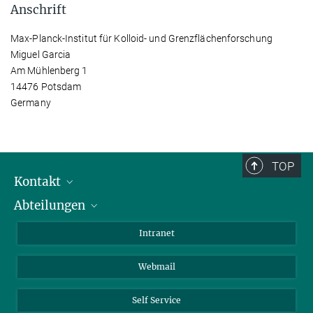
Anschrift
Max-Planck-Institut für Kolloid- und Grenzflächenforschung
Miguel Garcia
Am Mühlenberg 1
14476 Potsdam
Germany
TOP
Kontakt
Abteilungen
Mitarbeiterverzeichnis
Anfahrt
Biomaterialien
Intranet
Biomolekulare Systeme
Webmail
Kolloidchemie
Nachhaltige und Bio-inspirierte Materialien
Self Service