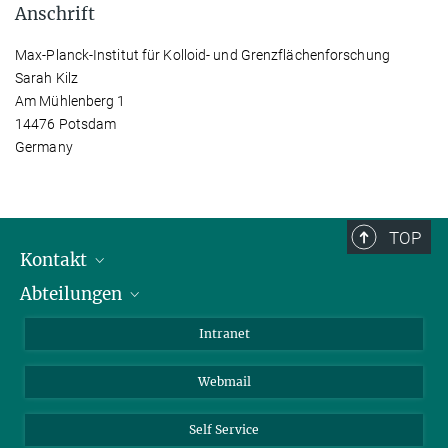
Anschrift
Max-Planck-Institut für Kolloid- und Grenzflächenforschung
Sarah Kilz
Am Mühlenberg 1
14476 Potsdam
Germany
TOP
Kontakt
Abteilungen
Mitarbeiterverzeichnis
Anfahrt
Biomaterialien
Intranet
Biomolekulare Systeme
Webmail
Kolloidchemie
Nachhaltige und Bio-inspirierte Materialien
Self Service