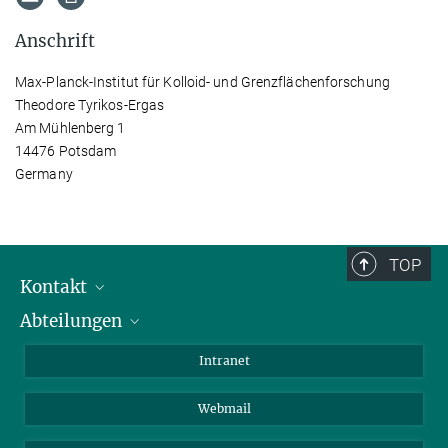
Anschrift
Max-Planck-Institut für Kolloid- und Grenzflächenforschung
Theodore Tyrikos-Ergas
Am Mühlenberg 1
14476 Potsdam
Germany
TOP
Kontakt
Abteilungen
Mitarbeiterverzeichnis
Anfahrt
Biomaterialien
Intranet
Biomolekulare Systeme
Webmail
Kolloidchemie