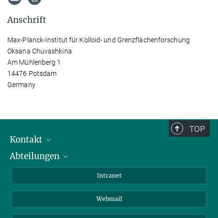
Anschrift
Max-Planck-Institut für Kolloid- und Grenzflächenforschung
Oksana Chuvashkina
Am Mühlenberg 1
14476 Potsdam
Germany
TOP
Kontakt
Abteilungen
Mitarbeiterverzeichnis
Anfahrt
Biomaterialien
Intranet
Biomolekulare Systeme
Webmail
Kolloidchemie