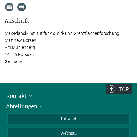
Anschrift
Max-Planck-Institut für Kolloid- und Grenzflächenforschung
Matthew Dorsey
Am Mühlenberg 1
14476 Potsdam
Germany
TOP
Kontakt
Abteilungen
Mitarbeiterverzeichnis
Anfahrt
Biomaterialien
Intranet
Biomolekulare Systeme
Webmail