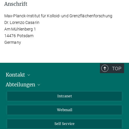
Anschrift
Max-Planck-Institut für Kolloid- und Grenzflächenforschung
Dr. Lorenzo Casarin
Am Mühlenberg 1
14476 Potsdam
Germany
TOP
Kontakt
Abteilungen
Mitarbeiterverzeichnis
Anfahrt
Biomaterialien
Intranet
Biomolekulare Systeme
Webmail
Kolloidchemie
Nachhaltige und Bio-inspirierte Materialien
Self Service