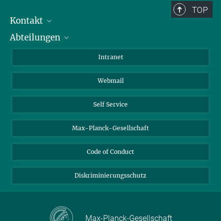
TOP
Kontakt
Abteilungen
Mitarbeiterverzeichnis
Anfahrt
Biomaterialien
Intranet
Biomolekulare Systeme
Webmail
Kolloidchemie
Nachhaltige und Bio-inspirierte Materialien
Self Service
Max-Planck-Gesellschaft
Code of Conduct
Diskriminierungsschutz
Max-Planck-Gesellschaft