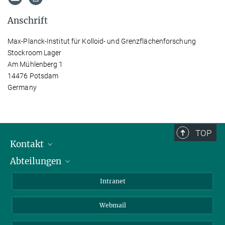
Anschrift
Max-Planck-Institut für Kolloid- und Grenzflächenforschung
Stockroom Lager
Am Mühlenberg 1
14476 Potsdam
Germany
TOP
Kontakt
Abteilungen
Mitarbeiterverzeichnis
Anfahrt
Biomaterialien
Intranet
Biomolekulare Systeme
Webmail
Kolloidchemie