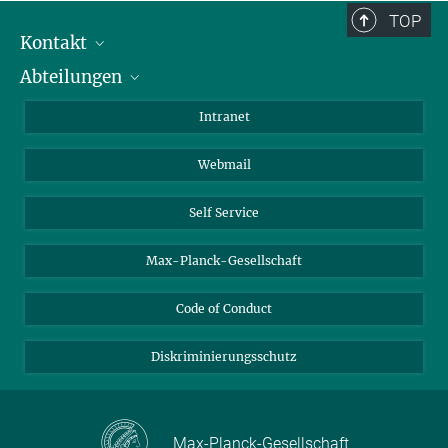
TOP
Kontakt
Abteilungen
Mitarbeiterverzeichnis
Anfahrt
Biomaterialien
Intranet
Biomolekulare Systeme
Webmail
Kolloidchemie
Nachhaltige und Bio-inspirierte Materialien
Self Service
Max-Planck-Gesellschaft
Code of Conduct
Diskriminierungsschutz
Max-Planck-Gesellschaft