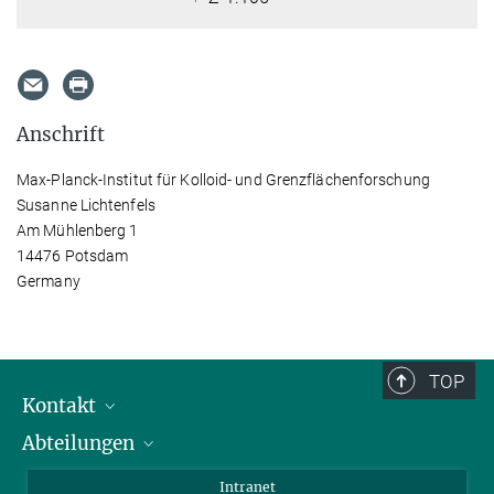
Anschrift
Max-Planck-Institut für Kolloid- und Grenzflächenforschung
Susanne Lichtenfels
Am Mühlenberg 1
14476 Potsdam
Germany
TOP
Kontakt
Abteilungen
Mitarbeiterverzeichnis
Anfahrt
Biomaterialien
Intranet