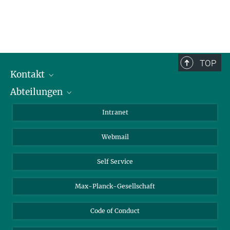
TOP
Kontakt
Abteilungen
Mitarbeiterverzeichnis
Anfahrt
Biomaterialien
Intranet
Biomolekulare Systeme
Webmail
Kolloidchemie
Nachhaltige und Bio-inspirierte Materialien
Self Service
Max-Planck-Gesellschaft
Code of Conduct