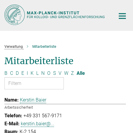
Hauptinhalt
Verwaltung
Mitarbeiterliste
Mitarbeiterliste
B
C
D
E
I
K
L
N
O
S
V
W
Z
Alle
Kerstin Baier
Arbeitssicherheit
+49 331 567-9171
kerstin.baier@...
K-2.154