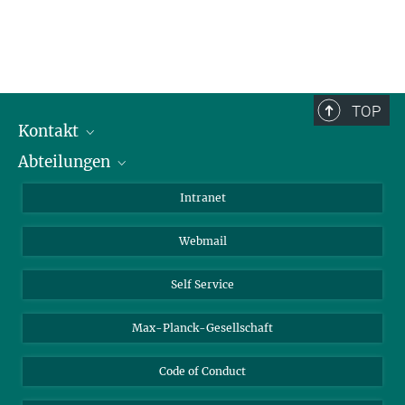
TOP
Kontakt
Abteilungen
Mitarbeiterverzeichnis
Anfahrt
Biomaterialien
Intranet
Biomolekulare Systeme
Webmail
Kolloidchemie
Nachhaltige und Bio-inspirierte Materialien
Self Service
Max-Planck-Gesellschaft
Code of Conduct