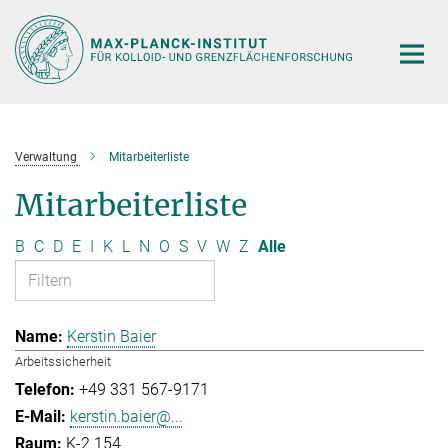
Hauptinhalt
Verwaltung
Mitarbeiterliste
Mitarbeiterliste
B
C
D
E
I
K
L
N
O
S
V
W
Z
Alle
Kerstin Baier
Arbeitssicherheit
+49 331 567-9171
kerstin.baier@...
K-2.154