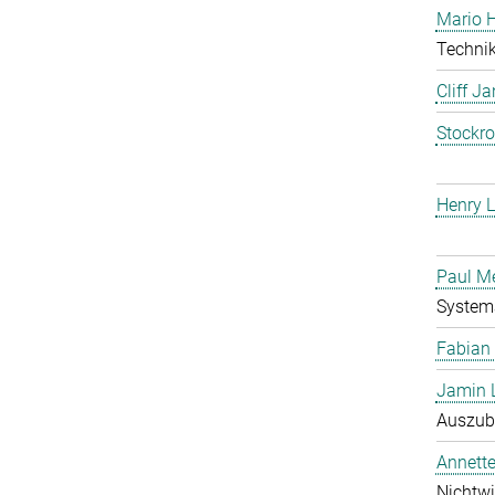
Mario 
Technik
Cliff J
Stockr
Henry L
Paul M
System
Fabian
Jamin 
Auszubi
Annett
Nichtwi