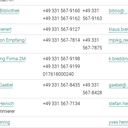
 Bibliothek
+49 331 567-9160
+49 331
biblio@...
+49 331 567-9162
567-9163
ienert
+49 331 567-9127
klaus.bie
ion Empfang/
+49 331 567-7814
+49 331
mpikg_re
567-7875
ung Firma 2M
+49 331 567-9198
k.breddin
+49 331 567-9199
017618000240
Gaebel
+49 331 567-8435
+49 331
gaebel@..
567-8428
Heinich
+49 331 567-7134
stefan.he
mmierer
ennig
yves.henn