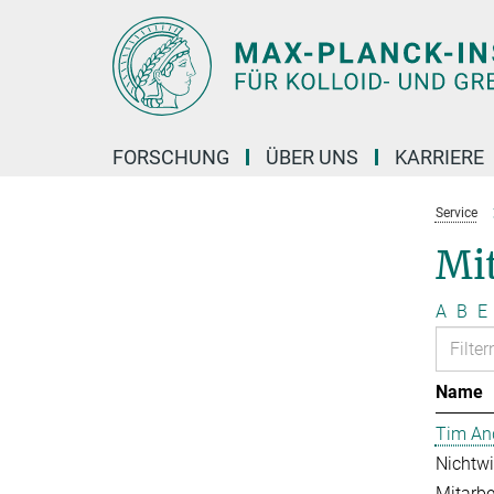
Hauptinhalt
FORSCHUNG
ÜBER UNS
KARRIERE
Service
Mit
A
B
E
Name
Tim An
Nichtwi
Mitarbei