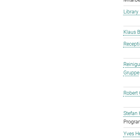
Library
Klaus B
Recept
Reinig
Gruppe
Robert 
Stefan 
Progra
Yves H