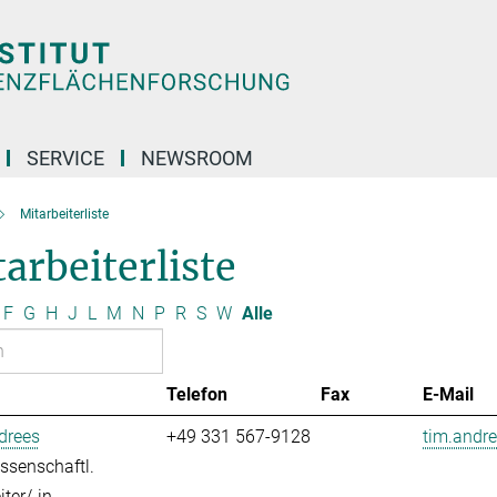
SERVICE
NEWSROOM
Mitarbeiterliste
arbeiterliste
F
G
H
J
L
M
N
P
R
S
W
Alle
Telefon
Fax
E-Mail
drees
+49 331 567-9128
tim.andre
ssenschaftl.
ter/-in