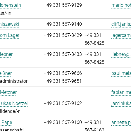
Hohenstein
+49 331 567-9129
mario.ho
er/-in
aniszewski
+49 331 567-9140
cliff.jani
oom Lager
+49 331 567-8429
+49 331
lagercam
567-8428
iebner
+49 331 567-8433
+49 331
liebner@.
567-8428
eißner
+49 331 567-9666
paul.meis
administrator
+49 331 567-9651
 Metzner
fabian.me
Lukas Noetzel
+49 331 567-9162
jaminluka
ldende/-r
e Pape
+49 331 567-9160
+49 331
annette.p
ssenschaftl.
567-9163