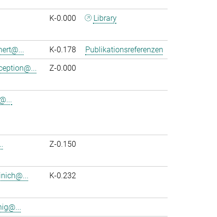
K-0.000
Library
nert@...
K-0.178
Publikationsreferenzen
ception@...
Z-0.000
@...
.
Z-0.150
inich@...
K-0.232
ig@...