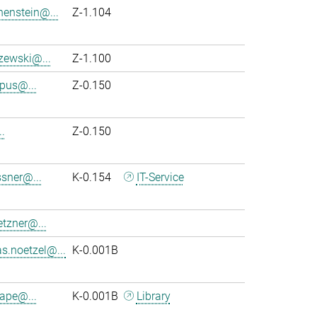
henstein@...
Z-1.104
szewski@...
Z-1.100
pus@...
Z-0.150
..
Z-0.150
sner@...
K-0.154
IT-Service
tzner@...
s.noetzel@...
K-0.001B
ape@...
K-0.001B
Library