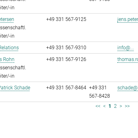
ter/-in
tersen
+49 331 567-9125
jens.pete
ssenschaftl.
ter/-in
Relations
+49 331 567-9310
info@...
s Rohn
+49 331 567-9126
thomas.r
ssenschaftl.
ter/-in
atrick Schade
+49 331 567-8464
+49 331
schade@.
567-8428
<<
<
1
2
>
>>