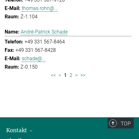
thomas.rohn@...
Z-1.104
André-Patrick Schade
+49 331 567-8464
+49 331 567-8428
schade@...
Z-0.150
<<
<
1
2
>
>>
TOP
Kontakt