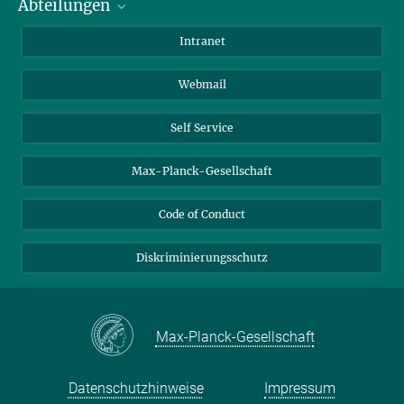
Abteilungen
Mitarbeiterverzeichnis
Anfahrt
Biomaterialien
Intranet
Biomolekulare Systeme
Webmail
Kolloidchemie
Nachhaltige und Bio-inspirierte Materialien
Self Service
Max-Planck-Gesellschaft
Code of Conduct
Diskriminierungsschutz
Max-Planck-Gesellschaft
Datenschutzhinweise
Impressum