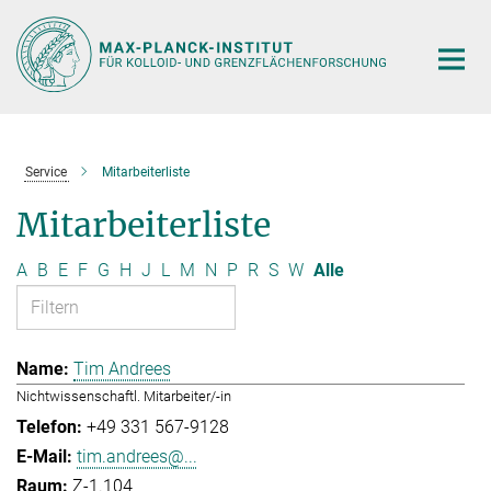
Hauptinhalt
Service
Mitarbeiterliste
Mitarbeiterliste
A
B
E
F
G
H
J
L
M
N
P
R
S
W
Alle
Tim Andrees
Nichtwissenschaftl. Mitarbeiter/-in
+49 331 567-9128
tim.andrees@...
Z-1.104