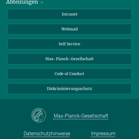
Abteilungen
Mitarbeiterverzeichnis
Anfahrt
Biomaterialien
Intranet
Biomolekulare Systeme
Webmail
Kolloidchemie
Nachhaltige und Bio-inspirierte Materialien
Self Service
Max-Planck-Gesellschaft
Code of Conduct
Diskriminierungsschutz
Max-Planck-Gesellschaft
Datenschutzhinweise
Impressum