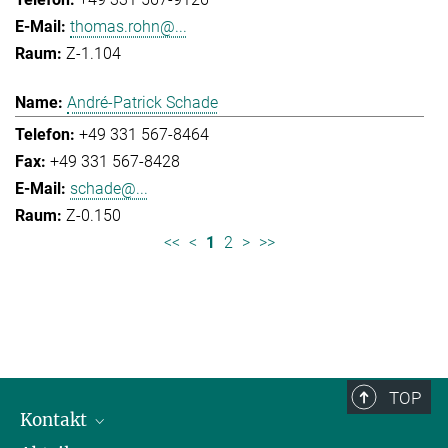
thomas.rohn@...
Z-1.104
André-Patrick Schade
+49 331 567-8464
+49 331 567-8428
schade@...
Z-0.150
<<
<
1
2
>
>>
TOP
Kontakt