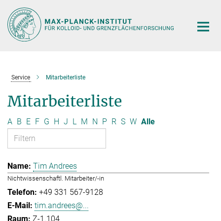
Hauptinhalt
Service
Mitarbeiterliste
Mitarbeiterliste
A
B
E
F
G
H
J
L
M
N
P
R
S
W
Alle
Tim Andrees
Nichtwissenschaftl. Mitarbeiter/-in
+49 331 567-9128
tim.andrees@...
Z-1.104