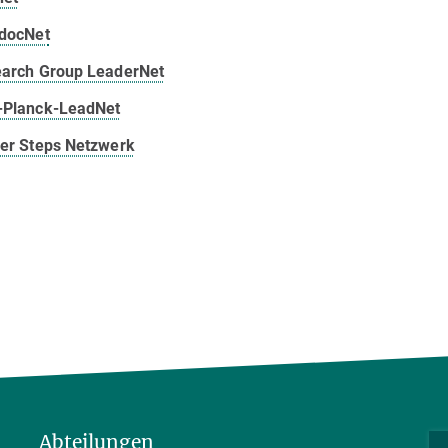
docNet
arch Group LeaderNet
-Planck-LeadNet
er Steps Netzwerk
Abteilungen