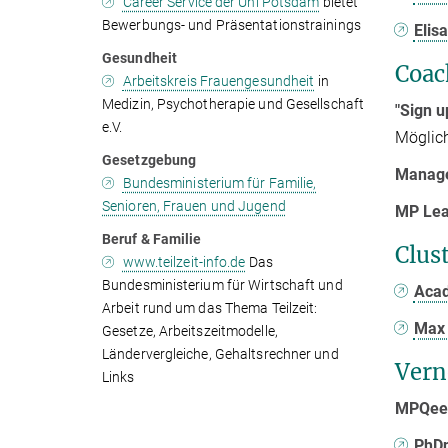
Career Service der Uni Potsdam
bietet
Bewerbungs- und Präsentationstrainings
Elis
Gesundheit
Coac
Arbeitskreis Frauengesundheit
in
Medizin, Psychotherapie und Gesellschaft
"Sign u
e.V.
Möglic
Gesetzgebung
Manag
Bundesministerium für Familie,
Senioren, Frauen und Jugend
MP Le
Beruf & Familie
Clus
www.teilzeit-info.de
Das
Bundesministerium für Wirtschaft und
Aca
Arbeit rund um das Thema Teilzeit:
Max 
Gesetze, Arbeitszeitmodelle,
Ländervergleiche, Gehaltsrechner und
Vern
Links
MPQeer
PhD