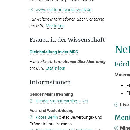
Berlin/Brandenburger Universitäten
www.mentorinnennetzwerk.de
Für weitere Informationen über Mentoring
am MPI:
Mentoring
Frauen in der Wissenschaft
Ne
Gleichstellung in der MPG
Für weitere
Informationen über Mentoring
För
am MPI:
Statistiken
Minerv
Informationen
P
P
Gender Mainstreaming
Gender Mainstreaming – Net
Lise
Aus- und Weiterbildung
Ment
Kobra Berlin
bietet Bewerbungs- und
Präsentationstrainings
Min