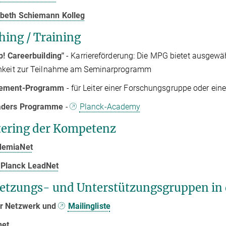
abeth Schiemann Kolleg
hing / Training
p! Careerbuilding"
- Karriereförderung: Die MPG bietet ausgewä
hkeit zur Teilnahme am Seminarprogramm
ement-Programm
- für Leiter einer Forschungsgruppe oder ein
aders Programme
-
Planck-Academy
tering der Kompetenz
demiaNet
Planck LeadNet
etzungs- und Unterstützungsgruppen in 
 Netzwerk und
Mailingliste
net