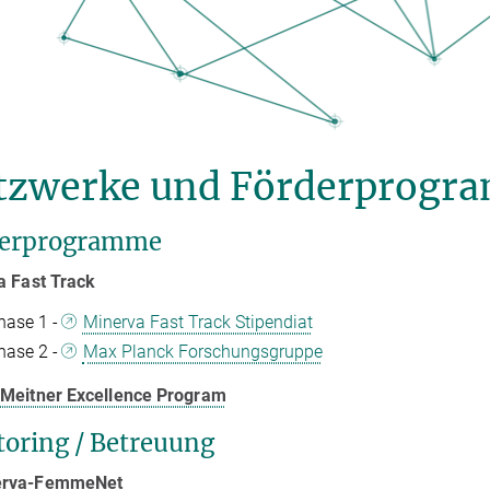
tzwerke und Förderprogr
derprogramme
a Fast Track
hase 1 -
Minerva Fast Track Stipendiat
hase 2 -
Max Planck Forschungsgruppe
 Meitner Excellence Program
oring / Betreuung
erva-FemmeNet