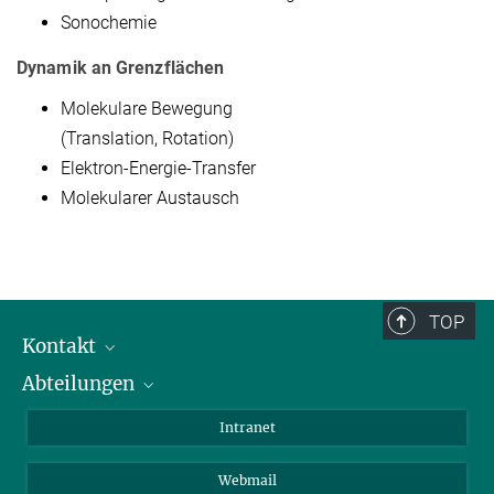
Sonochemie
Dynamik an Grenzflächen
Molekulare Bewegung
(Translation, Rotation)
Elektron-Energie-Transfer
Molekularer Austausch
TOP
Kontakt
Abteilungen
Mitarbeiterverzeichnis
Anfahrt
Biomaterialien
Intranet
Biomolekulare Systeme
Webmail