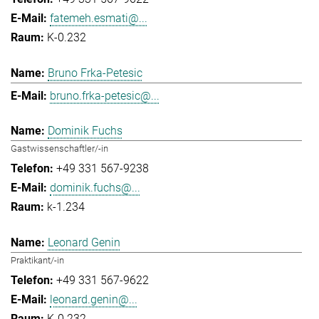
fatemeh.esmati@...
K-0.232
Bruno Frka-Petesic
bruno.frka-petesic@...
Dominik Fuchs
Gastwissenschaftler/-in
+49 331 567-9238
dominik.fuchs@...
k-1.234
Leonard Genin
Praktikant/-in
+49 331 567-9622
leonard.genin@...
K-0.232