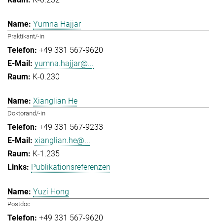
Yumna Hajjar
Praktikant/-in
+49 331 567-9620
yumna.hajjar@...
K-0.230
Xianglian He
Doktorand/-in
+49 331 567-9233
xianglian.he@...
K-1.235
Publikationsreferenzen
Yuzi Hong
Postdoc
+49 331 567-9620