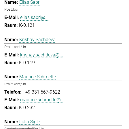
Elias Sabri
Postdoc
elias.sabri@...
K-0.121
Krishay Sachdeva
Praktikant/-in
krishay.sachdeva@...
K-0.119
Maurice Schmette
Praktikant/-in
+49 331 567-9622
maurice.schmette@...
K-0.232
Lidia Sigle
Gastwissenschaftler/-in