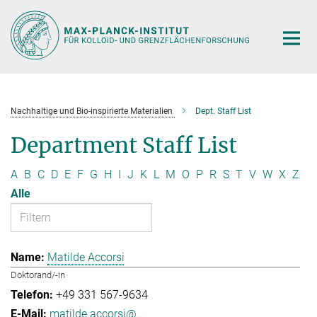
Hauptinhalt
Nachhaltige und Bio-inspirierte Materialien
Dept. Staff List
Department Staff List
A
B
C
D
E
F
G
H
I
J
K
L
M
O
P
R
S
T
V
W
X
Z
Alle
Matilde Accorsi
Doktorand/-in
+49 331 567-9634
matilde.accorsi@...