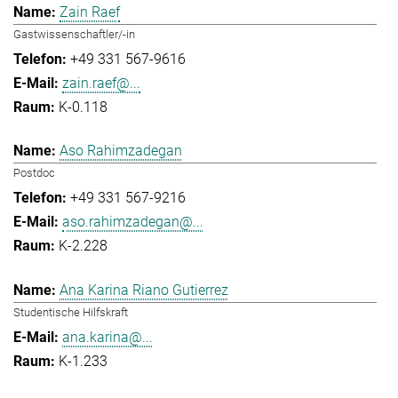
Zain Raef
Gastwissenschaftler/-in
+49 331 567-9616
zain.raef@...
K-0.118
Aso Rahimzadegan
Postdoc
+49 331 567-9216
aso.rahimzadegan@...
K-2.228
Ana Karina Riano Gutierrez
Studentische Hilfskraft
ana.karina@...
K-1.233