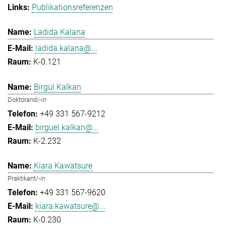
Publikationsreferenzen
Ladida Kalana
ladida.kalana@...
K-0.121
Birgül Kalkan
Doktorand/-in
+49 331 567-9212
birguel.kalkan@...
K-2.232
Kiara Kawatsure
Praktikant/-in
+49 331 567-9620
kiara.kawatsure@...
K-0.230