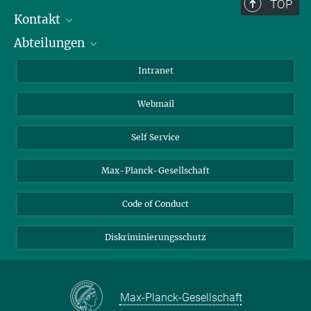
Berlin: +49 30 838 59-...
TOP
Kontakt
Room/Region codes:
Abteilungen
Mitarbeiterverzeichnis
Z- ~ Central building (Zentralgebäude)
Anfahrt
Biomaterialien
K- ~ Institut
Intranet
AS23a- ~ Berlin (SupraFAB)
Biomolekulare Systeme
Webmail
Kolloidchemie
Nachhaltige und Bio-inspirierte Materialien
Self Service
Max-Planck-Gesellschaft
Code of Conduct
Diskriminierungsschutz
Max-Planck-Gesellschaft