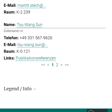
marlitt.stech@...
K-2.239
Tsu-Wang Sun
Doktorand/-in
+49 331 567-9626
tsu-wang.sun@...
K-0.121
Publikationsreferenzen
<<
<
1
2
>
>>
Legend / Info
Prefix and Extension:
Golm: +49 331 567 - ...