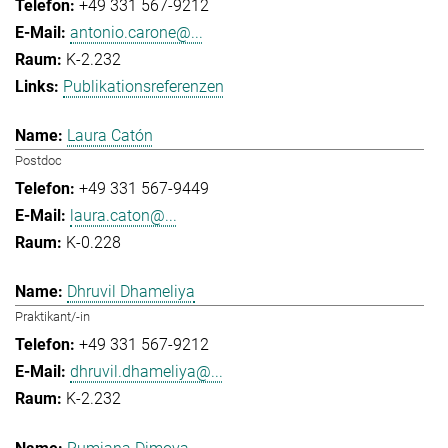
+49 331 567-9212
antonio.carone@...
K-2.232
Publikationsreferenzen
Laura Catón
Postdoc
+49 331 567-9449
laura.caton@...
K-0.228
Dhruvil Dhameliya
Praktikant/-in
+49 331 567-9212
dhruvil.dhameliya@...
K-2.232