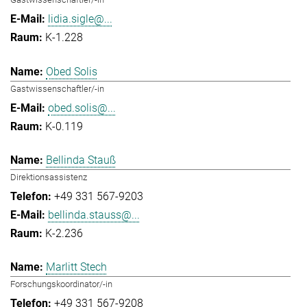
lidia.sigle@...
K-1.228
Obed Solis
Gastwissenschaftler/-in
obed.solis@...
K-0.119
Bellinda Stauß
Direktionsassistenz
+49 331 567-9203
bellinda.stauss@...
K-2.236
Marlitt Stech
Forschungskoordinator/-in
+49 331 567-9208