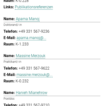
K-0.228
Publikationsreferenzen
Aparna Manoj
Doktorand/-in
+49 331 567-9236
aparna.manoj@...
K-1.233
Massine Merzouk
Praktikant/-in
+49 331 567-9622
massine.merzouk@...
K-0.232
Hanieh Mianehrow
Postdoc
+49 331 567-9210