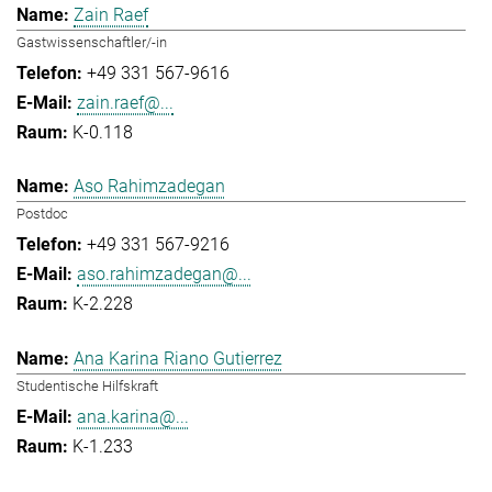
Zain Raef
Gastwissenschaftler/-in
+49 331 567-9616
zain.raef@...
K-0.118
Aso Rahimzadegan
Postdoc
+49 331 567-9216
aso.rahimzadegan@...
K-2.228
Ana Karina Riano Gutierrez
Studentische Hilfskraft
ana.karina@...
K-1.233