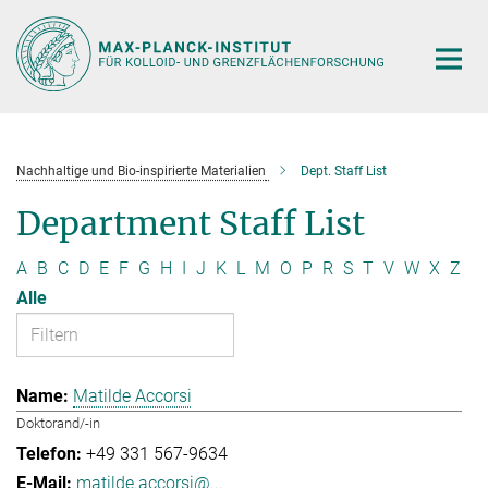
Hauptinhalt
Nachhaltige und Bio-inspirierte Materialien
Dept. Staff List
Department Staff List
A
B
C
D
E
F
G
H
I
J
K
L
M
O
P
R
S
T
V
W
X
Z
Alle
Matilde Accorsi
Doktorand/-in
+49 331 567-9634
matilde.accorsi@...