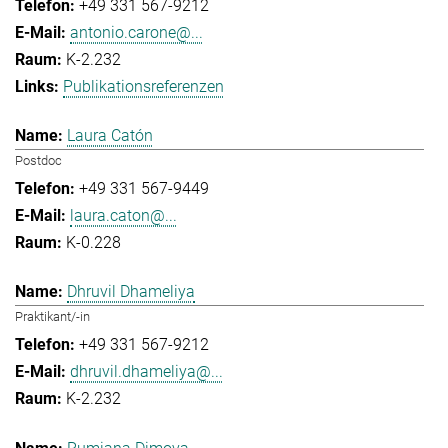
+49 331 567-9212
antonio.carone@...
K-2.232
Publikationsreferenzen
Laura Catón
Postdoc
+49 331 567-9449
laura.caton@...
K-0.228
Dhruvil Dhameliya
Praktikant/-in
+49 331 567-9212
dhruvil.dhameliya@...
K-2.232