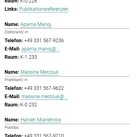
K-0.228
Publikationsreferenzen
Aparna Manoj
Doktorand/-in
+49 331 567-9236
aparna.manoj@...
K-1.233
Massine Merzouk
Praktikant/-in
+49 331 567-9622
massine.merzouk@...
K-0.232
Hanieh Mianehrow
Postdoc
+49 331 567-9210