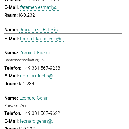
fatemeh.esmati@...
K-0.232
Bruno Frka-Petesic
bruno.frka-petesic@...
Dominik Fuchs
Gastwissenschaftler/-in
+49 331 567-9238
dominik.fuchs@...
k-1.234
Leonard Genin
Praktikant/-in
+49 331 567-9622
leonard.genin@...
K-0.232