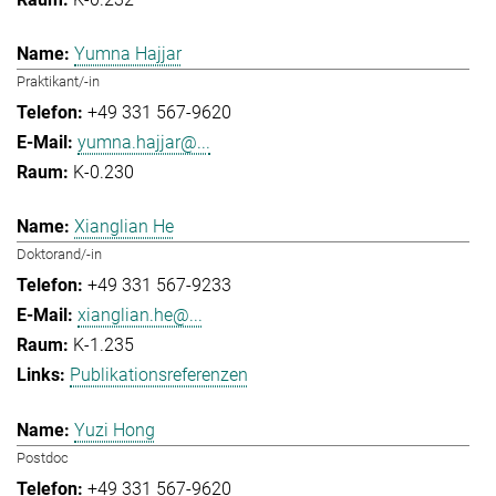
Yumna Hajjar
Praktikant/-in
+49 331 567-9620
yumna.hajjar@...
K-0.230
Xianglian He
Doktorand/-in
+49 331 567-9233
xianglian.he@...
K-1.235
Publikationsreferenzen
Yuzi Hong
Postdoc
+49 331 567-9620