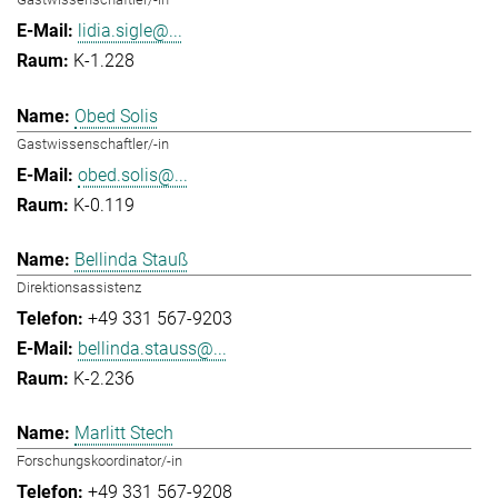
lidia.sigle@...
K-1.228
Obed Solis
Gastwissenschaftler/-in
obed.solis@...
K-0.119
Bellinda Stauß
Direktionsassistenz
+49 331 567-9203
bellinda.stauss@...
K-2.236
Marlitt Stech
Forschungskoordinator/-in
+49 331 567-9208