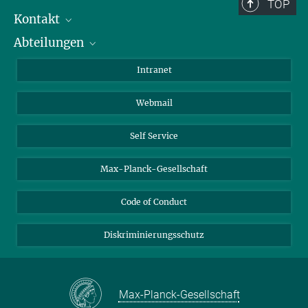
Berlin: +49 30 838 59-...
TOP
Kontakt
Room/Region codes:
Abteilungen
Mitarbeiterverzeichnis
Z- ~ Central building (Zentralgebäude)
Anfahrt
Biomaterialien
K- ~ Institut
Intranet
AS23a- ~ Berlin (SupraFAB)
Biomolekulare Systeme
Webmail
Kolloidchemie
Nachhaltige und Bio-inspirierte Materialien
Self Service
Max-Planck-Gesellschaft
Code of Conduct
Diskriminierungsschutz
Max-Planck-Gesellschaft