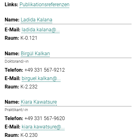
Publikationsreferenzen
Ladida Kalana
ladida.kalana@...
K-0.121
Birgül Kalkan
Doktorand/-in
+49 331 567-9212
birguel.kalkan@...
K-2.232
Kiara Kawatsure
Praktikant/-in
+49 331 567-9620
kiara.kawatsure@...
K-0.230