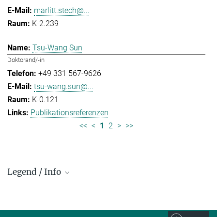
marlitt.stech@...
K-2.239
Tsu-Wang Sun
Doktorand/-in
+49 331 567-9626
tsu-wang.sun@...
K-0.121
Publikationsreferenzen
<<
<
1
2
>
>>
Legend / Info
Prefix and Extension:
Golm: +49 331 567 - ...