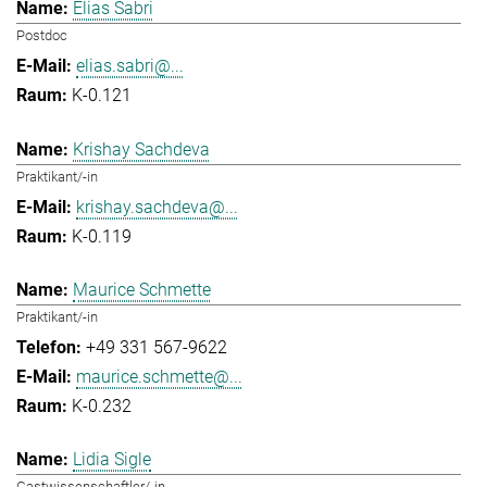
Elias Sabri
Postdoc
elias.sabri@...
K-0.121
Krishay Sachdeva
Praktikant/-in
krishay.sachdeva@...
K-0.119
Maurice Schmette
Praktikant/-in
+49 331 567-9622
maurice.schmette@...
K-0.232
Lidia Sigle
Gastwissenschaftler/-in