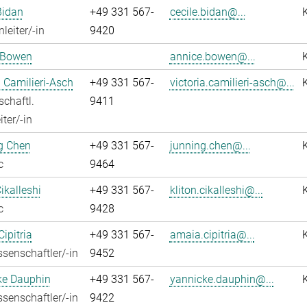
Bidan
+49 331 567-
cecile.bidan@...
leiter/-in
9420
 Bowen
annice.bowen@...
a Camilieri-Asch
+49 331 567-
victoria.camilieri-asch@...
chaftl.
9411
ter/-in
g Chen
+49 331 567-
junning.chen@...
c
9464
ikalleshi
+49 331 567-
kliton.cikalleshi@...
c
9428
ipitria
+49 331 567-
amaia.cipitria@...
senschaftler/-in
9452
ke Dauphin
+49 331 567-
yannicke.dauphin@...
senschaftler/-in
9422