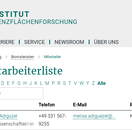
RIERE
SERVICE
NEWSROOM
ÜBER UNS
g
Biomaterialien
Mitarbeiter
arbeiterliste
D
E
F
G
H
J
K
L
M
P
R
S
T
V
W
Y
Z
Alle
Telefon
E-Mail
Adigüzel
+49 331 567-
melisa.adiguezel@...
senschaftler/-in
9255