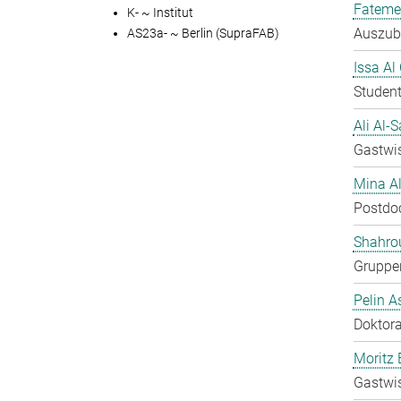
Fateme
K- ~ Institut
Auszubi
AS23a- ~ Berlin (SupraFAB)
Issa Al
Student
Ali Al-
Gastwis
Mina A
Postdo
Shahro
Gruppen
Pelin A
Doktora
Moritz 
Gastwis