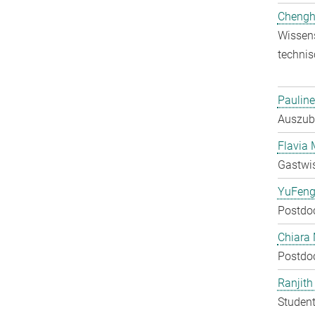
Chengh
Wissens
technis
Pauline
Auszubi
Flavia 
Gastwis
YuFeng
Postdo
Chiara 
Postdo
Ranjit
Student