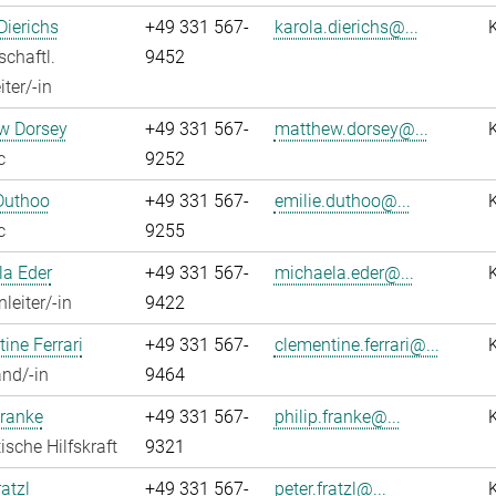
Dierichs
+49 331 567-
karola.dierichs@...
chaftl.
9452
ter/-in
w Dorsey
+49 331 567-
matthew.dorsey@...
c
9252
Duthoo
+49 331 567-
emilie.duthoo@...
c
9255
la Eder
+49 331 567-
michaela.eder@...
leiter/-in
9422
ine Ferrari
+49 331 567-
clementine.ferrari@...
nd/-in
9464
Franke
+49 331 567-
philip.franke@...
ische Hilfskraft
9321
atzl
+49 331 567-
peter.fratzl@...