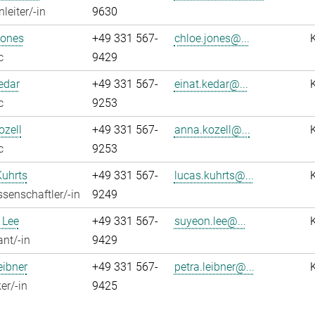
leiter/-in
9630
Jones
+49 331 567-
chloe.jones@...
c
9429
edar
+49 331 567-
einat.kedar@...
c
9253
zell
+49 331 567-
anna.kozell@...
c
9253
Kuhrts
+49 331 567-
lucas.kuhrts@...
senschaftler/-in
9249
 Lee
+49 331 567-
suyeon.lee@...
ant/-in
9429
eibner
+49 331 567-
petra.leibner@...
er/-in
9425