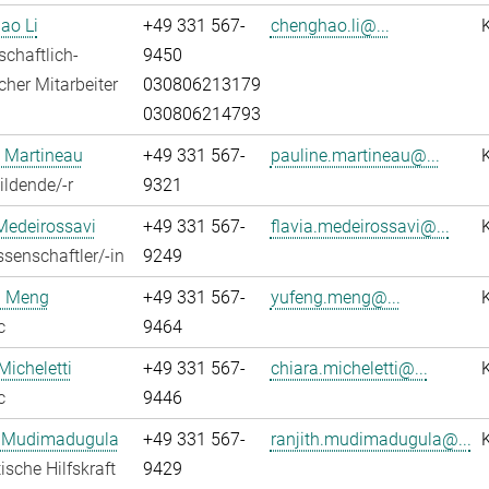
ao Li
+49 331 567-
chenghao.li@...
chaftlich-
9450
cher Mitarbeiter
030806213179
030806214793
 Martineau
+49 331 567-
pauline.martineau@...
ldende/-r
9321
Medeirossavi
+49 331 567-
flavia.medeirossavi@...
senschaftler/-in
9249
 Meng
+49 331 567-
yufeng.meng@...
c
9464
Micheletti
+49 331 567-
chiara.micheletti@...
c
9446
h Mudimadugula
+49 331 567-
ranjith.mudimadugula@...
ische Hilfskraft
9429