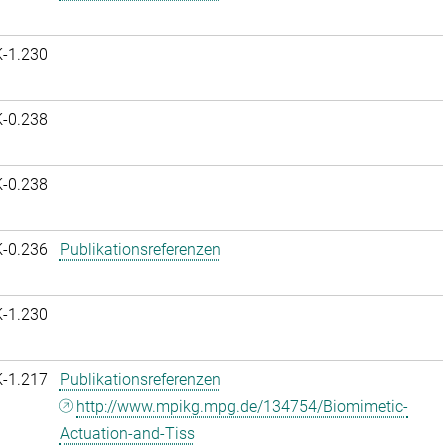
K-1.230
K-0.238
K-0.238
K-0.236
Publikationsreferenzen
K-1.230
K-1.217
Publikationsreferenzen
http://www.mpikg.mpg.de/134754/Biomimetic-
Actuation-and-Tiss