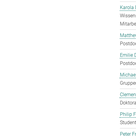
Karola 
Wissens
Mitarbei
Matthe
Postdo
Emilie 
Postdo
Michae
Gruppen
Clement
Doktora
Philip 
Student
Peter Fr