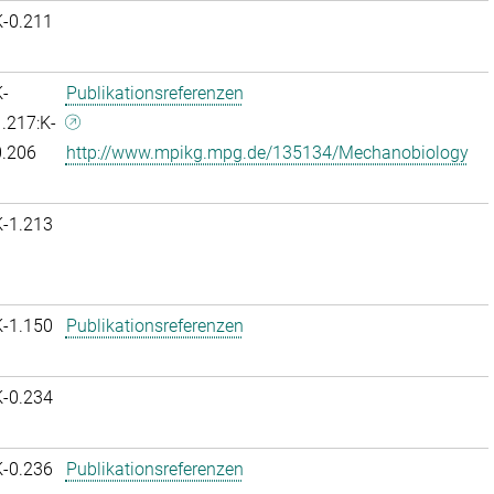
K-0.211
-
Publikationsreferenzen
.217:K-
0.206
http://www.mpikg.mpg.de/135134/Mechanobiology
K-1.213
K-1.150
Publikationsreferenzen
K-0.234
K-0.236
Publikationsreferenzen