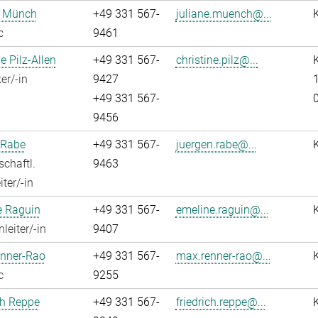
e Münch
+49 331 567-
juliane.muench@...
c
9461
e Pilz-Allen
+49 331 567-
christine.pilz@...
K
er/-in
9427
1
+49 331 567-
9456
 Rabe
+49 331 567-
juergen.rabe@...
chaftl.
9463
ter/-in
e Raguin
+49 331 567-
emeline.raguin@...
leiter/-in
9407
nner-Rao
+49 331 567-
max.renner-rao@...
c
9255
ch Reppe
+49 331 567-
friedrich.reppe@...