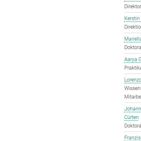
Direkto
Kerstin
Direkti
Mariell
Doktora
Aarya 
Praktik
Lorenzo
Wissens
Mitarbei
Johann
Cürten
Doktora
Franzis