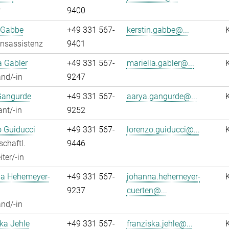
r
9400
 Gabbe
+49 331 567-
kerstin.gabbe@...
onsassistenz
9401
a Gabler
+49 331 567-
mariella.gabler@...
nd/-in
9247
Gangurde
+49 331 567-
aarya.gangurde@...
ant/-in
9252
 Guiducci
+49 331 567-
lorenzo.guiducci@...
chaftl.
9446
ter/-in
a Hehemeyer-
+49 331 567-
johanna.hehemeyer-
9237
cuerten@...
nd/-in
ka Jehle
+49 331 567-
franziska.jehle@...