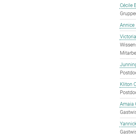
Cécile 
Gruppen
Annice
Victori
Wissens
Mitarbei
Junnin
Postdo
Kliton C
Postdo
Amaia C
Gastwis
Yannic
Gastwis