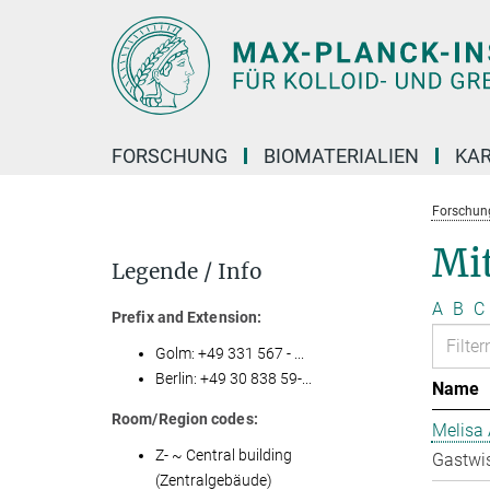
Hauptinhalt
FORSCHUNG
BIOMATERIALIEN
KAR
Forschun
Mit
Legende / Info
A
B
C
Prefix and Extension:
Golm: +49 331 567 - ...
Berlin: +49 30 838 59-...
Name
Room/Region codes:
Melisa 
Z- ~ Central building
Gastwis
(Zentralgebäude)