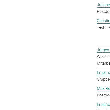
Julian
Postdo
Christin
Technik
Jürgen
Wissens
Mitarbei
Emelin
Gruppen
Max Re
Postdo
Friedri