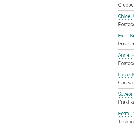
Gruppen
Chloe 
Postdo
Einat K
Postdo
Anna Ko
Postdo
Lucas 
Gastwis
Suyeon
Praktik
Petra L
Technik