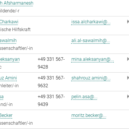
h Afsharmanesh
ldende/-r
 Charkawi
issa.alcharkawi@...
ische Hilfskraft
Sawalmih
ali.al-sawalmih@...
senschaftler/-in
leksanyan
+49 331 567-
mina.aleksanyan@...
c
9428
uz Amini
+49 331 567-
shahrouz.amini@...
leiter/-in
9632
sa
+49 331 567-
pelin.asa@...
nd/-in
9439
Becker
moritz.becker@...
senschaftler/-in