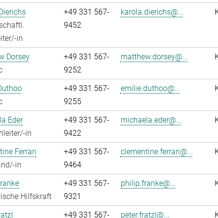
Dierichs
+49 331 567-
karola.dierichs@...
chaftl.
9452
ter/-in
w Dorsey
+49 331 567-
matthew.dorsey@...
c
9252
Duthoo
+49 331 567-
emilie.duthoo@...
c
9255
la Eder
+49 331 567-
michaela.eder@...
leiter/-in
9422
ine Ferrari
+49 331 567-
clementine.ferrari@...
nd/-in
9464
Franke
+49 331 567-
philip.franke@...
ische Hilfskraft
9321
atzl
+49 331 567-
peter.fratzl@...