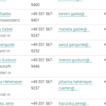
r
9400
 Gabbe
+49 331 567-
kerstin.gabbe@...
onsassistenz
9401
a Gabler
+49 331 567-
mariella.gabler@...
nd/-in
9247
Gangurde
+49 331 567-
aarya.gangurde@...
ant/-in
9252
 Guiducci
+49 331 567-
lorenzo.guiducci@...
chaftl.
9446
ter/-in
a Hehemeyer-
+49 331 567-
johanna.hehemeyer-
9237
cuerten@...
nd/-in
ka Jehle
+49 331 567-
franziska.jehle@...