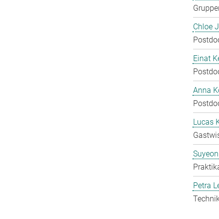
Gruppen
Chloe 
Postdo
Einat K
Postdo
Anna Ko
Postdo
Lucas 
Gastwis
Suyeon
Praktik
Petra L
Technik