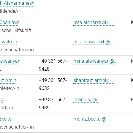
h Afsharmanesh
ldende/-r
 Charkawi
issa.alcharkawi@...
ische Hilfskraft
Sawalmih
ali.al-sawalmih@...
senschaftler/-in
leksanyan
+49 331 567-
mina.aleksanyan@...
c
9428
uz Amini
+49 331 567-
shahrouz.amini@...
leiter/-in
9632
sa
+49 331 567-
pelin.asa@...
nd/-in
9439
Becker
moritz.becker@...
senschaftler/-in