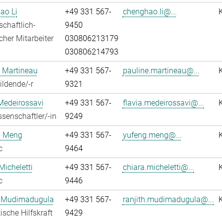
ao Li
+49 331 567-
chenghao.li@...
chaftlich-
9450
cher Mitarbeiter
030806213179
030806214793
 Martineau
+49 331 567-
pauline.martineau@...
ldende/-r
9321
Medeirossavi
+49 331 567-
flavia.medeirossavi@...
senschaftler/-in
9249
 Meng
+49 331 567-
yufeng.meng@...
c
9464
Micheletti
+49 331 567-
chiara.micheletti@...
c
9446
h Mudimadugula
+49 331 567-
ranjith.mudimadugula@...
ische Hilfskraft
9429