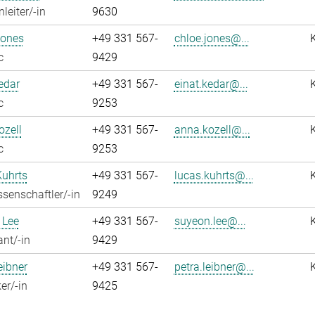
leiter/-in
9630
Jones
+49 331 567-
chloe.jones@...
c
9429
edar
+49 331 567-
einat.kedar@...
c
9253
zell
+49 331 567-
anna.kozell@...
c
9253
Kuhrts
+49 331 567-
lucas.kuhrts@...
senschaftler/-in
9249
 Lee
+49 331 567-
suyeon.lee@...
ant/-in
9429
eibner
+49 331 567-
petra.leibner@...
er/-in
9425