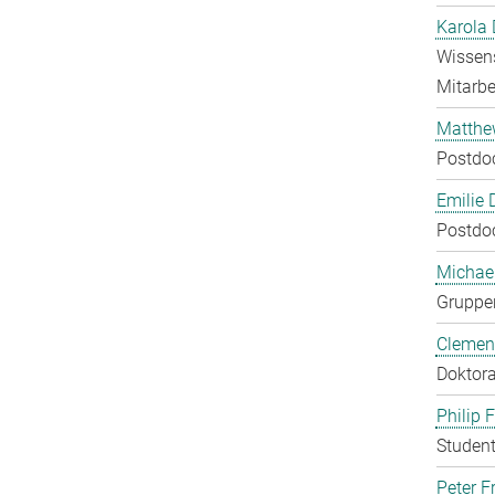
Karola 
Wissens
Mitarbei
Matthe
Postdo
Emilie 
Postdo
Michae
Gruppen
Clement
Doktora
Philip 
Student
Peter Fr