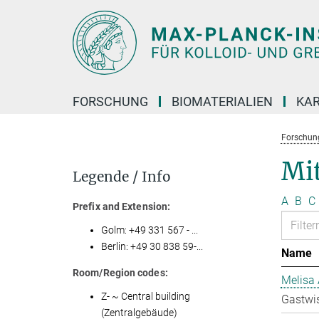
Hauptinhalt
FORSCHUNG
BIOMATERIALIEN
KAR
Forschun
Mit
Legende / Info
A
B
C
Prefix and Extension:
Golm: +49 331 567 - ...
Berlin: +49 30 838 59-...
Name
Room/Region codes:
Melisa 
Z- ~ Central building
Gastwis
(Zentralgebäude)