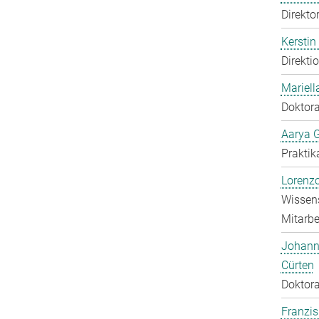
Direkto
Kerstin
Direkti
Mariell
Doktora
Aarya 
Praktik
Lorenzo
Wissens
Mitarbei
Johann
Cürten
Doktora
Franzis