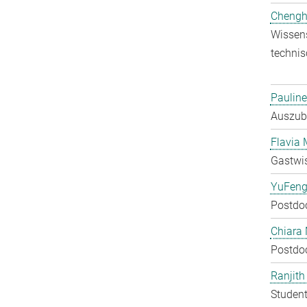
Chengh
Wissens
technis
Pauline
Auszubi
Flavia 
Gastwis
YuFeng
Postdo
Chiara 
Postdo
Ranjit
Student