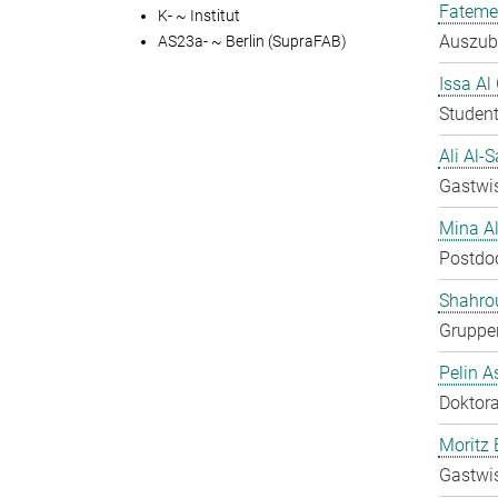
Fateme
K- ~ Institut
Auszubi
AS23a- ~ Berlin (SupraFAB)
Issa Al
Student
Ali Al-
Gastwis
Mina A
Postdo
Shahro
Gruppen
Pelin A
Doktora
Moritz 
Gastwis