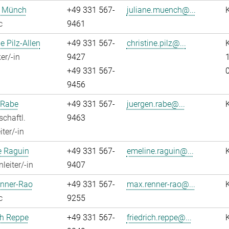
e Münch
+49 331 567-
juliane.muench@...
c
9461
e Pilz-Allen
+49 331 567-
christine.pilz@...
K
er/-in
9427
1
+49 331 567-
9456
 Rabe
+49 331 567-
juergen.rabe@...
chaftl.
9463
ter/-in
e Raguin
+49 331 567-
emeline.raguin@...
leiter/-in
9407
nner-Rao
+49 331 567-
max.renner-rao@...
c
9255
ch Reppe
+49 331 567-
friedrich.reppe@...