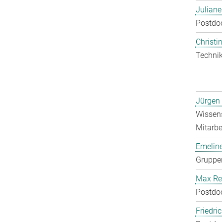
Julian
Postdo
Christin
Technik
Jürgen
Wissens
Mitarbei
Emelin
Gruppen
Max Re
Postdo
Friedri