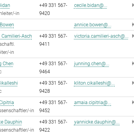
Bidan
+49 331 567-
cecile.bidan@...
leiter/-in
9420
 Bowen
annice.bowen@...
a Camilieri-Asch
+49 331 567-
victoria.camilieri-asch@...
chaftl.
9411
ter/-in
g Chen
+49 331 567-
junning.chen@...
c
9464
ikalleshi
+49 331 567-
kliton.cikalleshi@...
c
9428
ipitria
+49 331 567-
amaia.cipitria@...
senschaftler/-in
9452
ke Dauphin
+49 331 567-
yannicke.dauphin@...
senschaftler/-in
9422