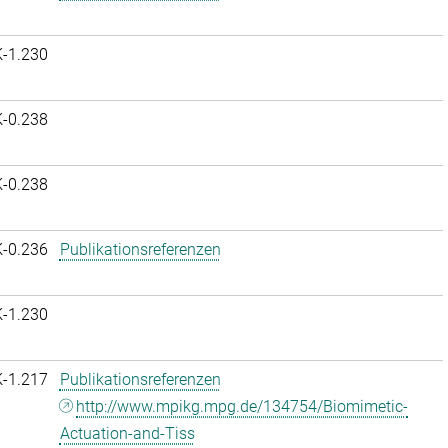
K-1.230
K-0.238
K-0.238
K-0.236
Publikationsreferenzen
K-1.230
K-1.217
Publikationsreferenzen
http://www.mpikg.mpg.de/134754/Biomimetic-
Actuation-and-Tiss