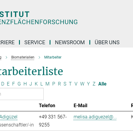
RIERE
SERVICE
NEWSROOM
ÜBER UNS
g
Biomaterialien
Mitarbeiter
arbeiterliste
D
E
F
G
H
J
K
L
M
P
R
S
T
V
W
Y
Z
Alle
Telefon
E-Mail
Adigüzel
+49 331 567-
melisa.adiguezel@...
senschaftler/-in
9255