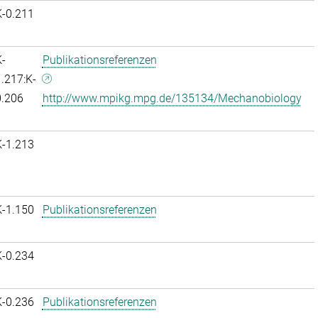
K-0.211
-
Publikationsreferenzen
.217:K-
0.206
http://www.mpikg.mpg.de/135134/Mechanobiology
K-1.213
K-1.150
Publikationsreferenzen
K-0.234
K-0.236
Publikationsreferenzen