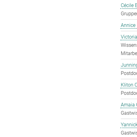
Cécile 
Gruppen
Annice
Victori
Wissens
Mitarbei
Junnin
Postdo
Kliton C
Postdo
Amaia C
Gastwis
Yannic
Gastwis