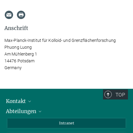
Anschrift
Max-Planck-Institut für Kolloid- und Grenzflächenforschung
Phuong Luong
Am Mühlenberg 1
14476 Potsdam
Germany
TOP
Kontakt
Abteilungen
Mitarbeiterverzeichnis
Anfahrt
Biomaterialien
Intranet
Biomolekulare Systeme