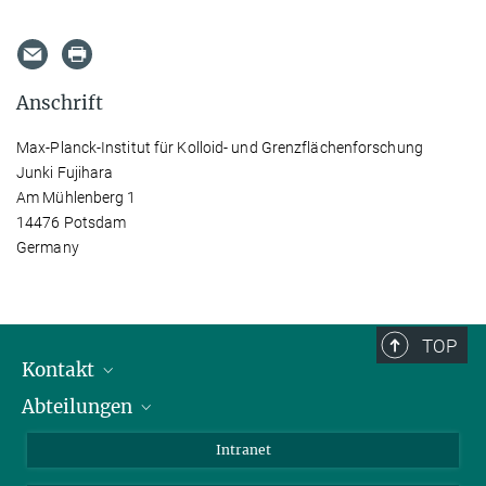
Anschrift
Max-Planck-Institut für Kolloid- und Grenzflächenforschung
Junki Fujihara
Am Mühlenberg 1
14476 Potsdam
Germany
TOP
Kontakt
Abteilungen
Mitarbeiterverzeichnis
Anfahrt
Biomaterialien
Intranet
Biomolekulare Systeme