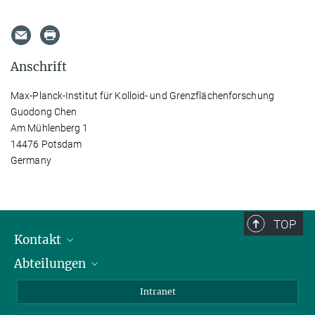
Anschrift
Max-Planck-Institut für Kolloid- und Grenzflächenforschung
Guodong Chen
Am Mühlenberg 1
14476 Potsdam
Germany
TOP
Kontakt
Abteilungen
Mitarbeiterverzeichnis
Anfahrt
Biomaterialien
Intranet
Biomolekulare Systeme