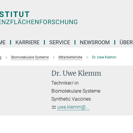
ME
KARRIERE
SERVICE
NEWSROOM
ÜBER
g
Biomolekulare Systeme
Mitarbeiterliste
Dr. Uwe Klemm
Dr. Uwe Klemm
Techniker/-in
Biomolekulare Systeme
Synthetic Vaccines
uwe.klemm@...