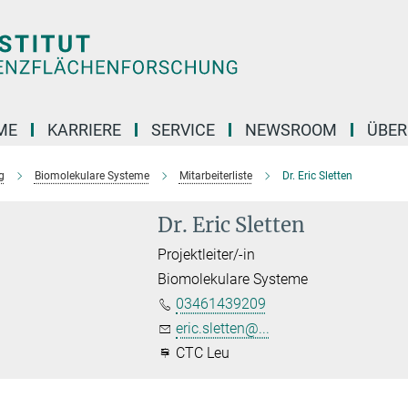
ME
KARRIERE
SERVICE
NEWSROOM
ÜBER
g
Biomolekulare Systeme
Mitarbeiterliste
Dr. Eric Sletten
Dr. Eric Sletten
Projektleiter/-in
Biomolekulare Systeme
03461439209
eric.sletten@...
CTC Leu