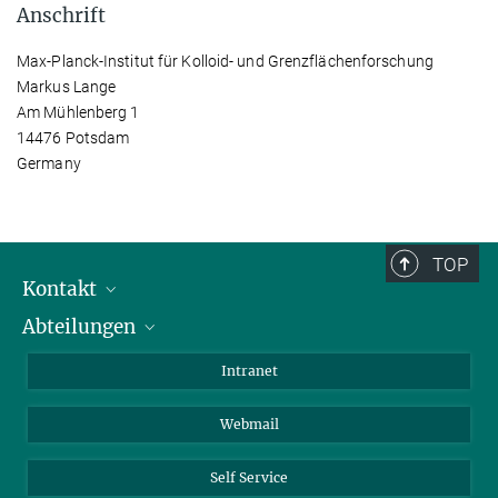
Anschrift
Max-Planck-Institut für Kolloid- und Grenzflächenforschung
Markus Lange
Am Mühlenberg 1
14476 Potsdam
Germany
TOP
Kontakt
Abteilungen
Mitarbeiterverzeichnis
Anfahrt
Biomaterialien
Intranet
Biomolekulare Systeme
Webmail
Kolloidchemie
Nachhaltige und Bio-inspirierte Materialien
Self Service