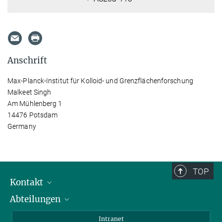
Anschrift
Max-Planck-Institut für Kolloid- und Grenzflächenforschung
Malkeet Singh
Am Mühlenberg 1
14476 Potsdam
Germany
TOP
Kontakt
Abteilungen
Mitarbeiterverzeichnis
Anfahrt
Biomaterialien
Intranet