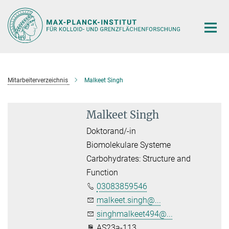
Hauptinhalt
Mitarbeiterverzeichnis
Malkeet Singh
Malkeet Singh
Doktorand/-in
Biomolekulare Systeme
Carbohydrates: Structure and
Function
03083859546
malkeet.singh@...
singhmalkeet494@...
AS23a-113