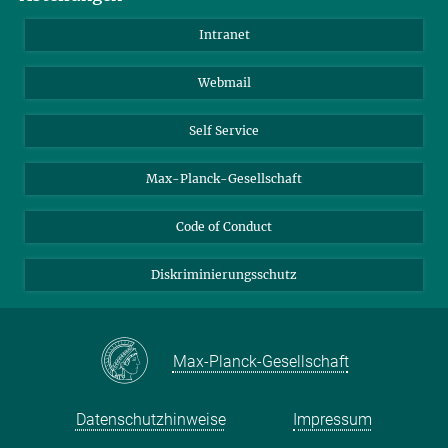
Anfahrt
Biomaterialien
Intranet
Biomolekulare Systeme
Webmail
Kolloidchemie
Nachhaltige und Bio-inspirierte Materialien
Self Service
Max-Planck-Gesellschaft
Code of Conduct
Diskriminierungsschutz
Max-Planck-Gesellschaft
Datenschutzhinweise
Impressum