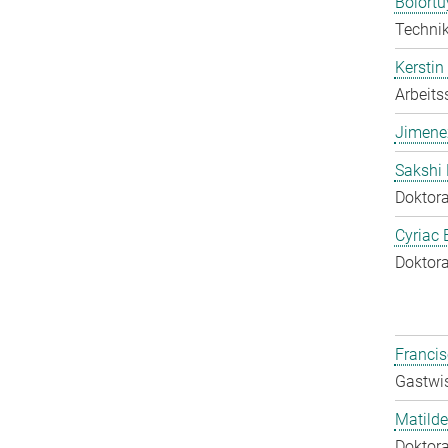
Bolort
Technik
Kerstin
Arbeits
Jimene
Sakshi 
Doktora
Cyriac 
Doktora
Francis
Gastwis
Matilde
Doktora