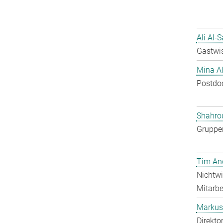
Ali Al-
Gastwis
Mina A
Postdo
Shahro
Gruppen
Tim An
Nichtwi
Mitarbei
Markus 
Direkto