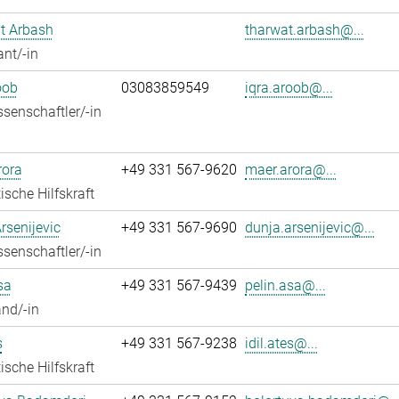
t Arbash
tharwat.arbash@...
ant/-in
oob
03083859549
iqra.aroob@...
senschaftler/-in
rora
+49 331 567-9620
maer.arora@...
ische Hilfskraft
rsenijevic
+49 331 567-9690
dunja.arsenijevic@...
senschaftler/-in
sa
+49 331 567-9439
pelin.asa@...
nd/-in
s
+49 331 567-9238
idil.ates@...
ische Hilfskraft