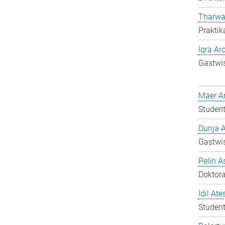
Tharwa
Praktik
Iqra Ar
Gastwis
Maer A
Student
Dunja A
Gastwis
Pelin A
Doktora
Idil Ate
Student