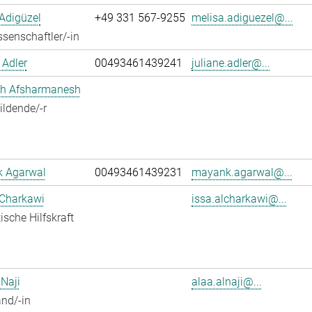
Adigüzel
+49 331 567-9255
melisa.adiguezel@...
senschaftler/-in
 Adler
00493461439241
juliane.adler@...
h Afsharmanesh
ldende/-r
 Agarwal
00493461439231
mayank.agarwal@...
 Charkawi
issa.alcharkawi@...
ische Hilfskraft
 Naji
alaa.alnaji@...
nd/-in