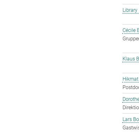
Library
Cécile 
Gruppen
Klaus B
Hikmat
Postdo
Doroth
Direkti
Lars Bo
Gastwis