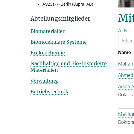
AS23a- ~ Berlin (SupraFAB)
Mit
Abteilungsmitglieder
A
B
C
Biomaterialien
Biomolekulare Systeme
Kolloidchemie
Name
Nachhaltige und Bio-inspirierte
Mohame
Materialien
Ahmed 
Verwaltung
Aisha 
Betriebstechnik
Doktora
Matilde
Doktora