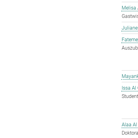
Melisa 
Gastwis
Juliane
Fateme
Auszubi
Mayank
Issa Al
Student
Alaa Al
Doktora