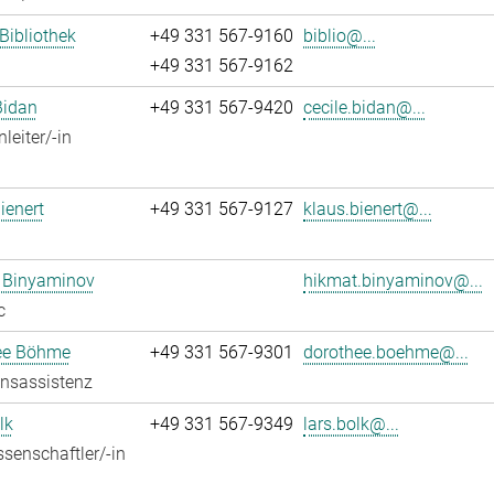
 Bibliothek
+49 331 567-9160
biblio@...
+49 331 567-9162
Bidan
+49 331 567-9420
cecile.bidan@...
leiter/-in
ienert
+49 331 567-9127
klaus.bienert@...
 Binyaminov
hikmat.binyaminov@...
c
ee Böhme
+49 331 567-9301
dorothee.boehme@...
onsassistenz
lk
+49 331 567-9349
lars.bolk@...
senschaftler/-in