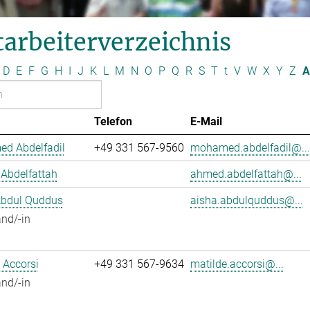
arbeiterverzeichnis
D
E
F
G
H
I
J
K
L
M
N
O
P
Q
R
S
T
t
V
W
X
Y
Z
A
Telefon
E-Mail
d Abdelfadil
+49 331 567-9560
mohamed.abdelfadil@...
Abdelfattah
ahmed.abdelfattah@...
Abdul Quddus
aisha.abdulquddus@...
nd/-in
 Accorsi
+49 331 567-9634
matilde.accorsi@...
nd/-in