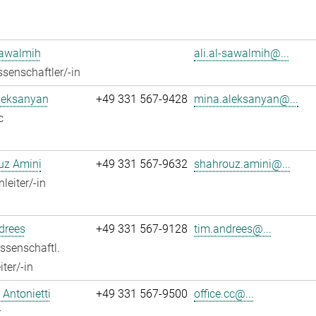
Sawalmih
ali.al-sawalmih@...
senschaftler/-in
leksanyan
+49 331 567-9428
mina.aleksanyan@...
c
uz Amini
+49 331 567-9632
shahrouz.amini@...
leiter/-in
drees
+49 331 567-9128
tim.andrees@...
ssenschaftl.
ter/-in
Antonietti
+49 331 567-9500
office.cc@...
r