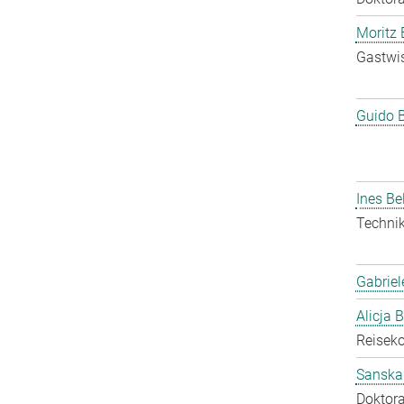
Moritz 
Gastwis
Guido 
Ines Be
Technik
Gabriel
Alicja 
Reisek
Sanska
Doktora