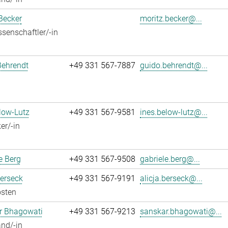
Becker
moritz.becker@...
senschaftler/-in
Behrendt
+49 331 567-7887
guido.behrendt@...
low-Lutz
+49 331 567-9581
ines.below-lutz@...
er/-in
e Berg
+49 331 567-9508
gabriele.berg@...
Berseck
+49 331 567-9191
alicja.berseck@...
osten
r Bhagowati
+49 331 567-9213
sanskar.bhagowati@...
nd/-in