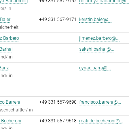
uya Badamdorj
+49 331 567-9152
bolortuya.badamdorj@..
er/-in
 Baier
+49 331 567-9171
kerstin.baier@...
sicherheit
z Barbero
jimenez.barbero@...
Barhai
sakshi.barhai@...
nd/-in
Barra
cyriac.barra@...
nd/-in
co Barrera
+49 331 567-9690
francisco.barrera@...
senschaftler/-in
 Becheroni
+49 331 567-9618
matilde.becheroni@...
nd/-in