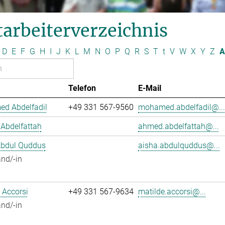
arbeiterverzeichnis
D
E
F
G
H
I
J
K
L
M
N
O
P
Q
R
S
T
t
V
W
X
Y
Z
A
Telefon
E-Mail
d Abdelfadil
+49 331 567-9560
mohamed.abdelfadil@...
Abdelfattah
ahmed.abdelfattah@...
Abdul Quddus
aisha.abdulquddus@...
nd/-in
 Accorsi
+49 331 567-9634
matilde.accorsi@...
nd/-in