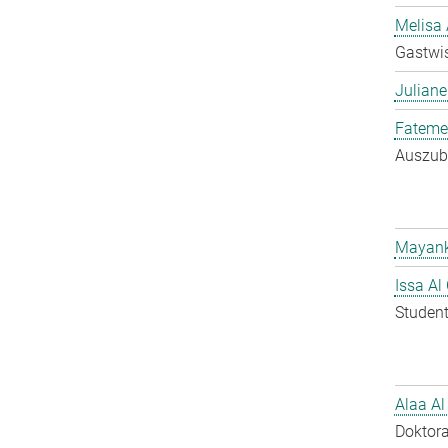
Melisa 
Gastwis
Juliane
Fateme
Auszubi
Mayank
Issa Al
Student
Alaa Al
Doktora