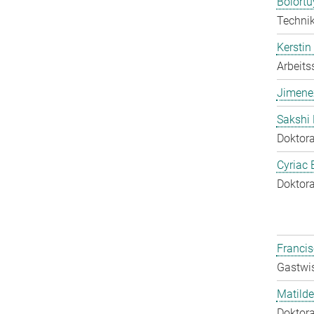
Bolort
Technik
Kerstin
Arbeits
Jimene
Sakshi 
Doktora
Cyriac 
Doktora
Francis
Gastwis
Matilde
Doktora