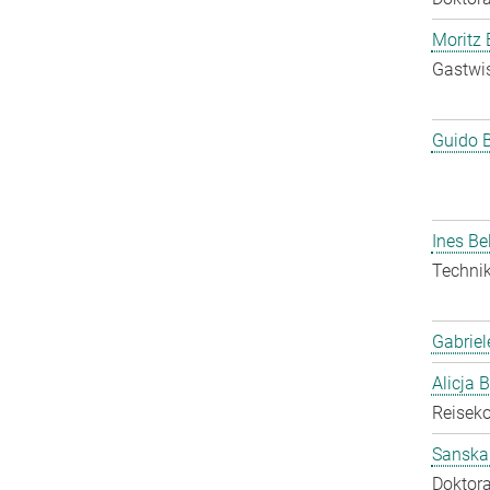
Moritz 
Gastwis
Guido 
Ines Be
Technik
Gabriel
Alicja 
Reisek
Sanska
Doktora