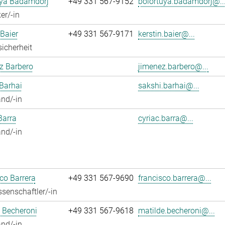
uya Badamdorj
+49 331 567-9152
bolortuya.badamdorj@..
er/-in
 Baier
+49 331 567-9171
kerstin.baier@...
sicherheit
z Barbero
jimenez.barbero@...
Barhai
sakshi.barhai@...
nd/-in
Barra
cyriac.barra@...
nd/-in
co Barrera
+49 331 567-9690
francisco.barrera@...
senschaftler/-in
 Becheroni
+49 331 567-9618
matilde.becheroni@...
nd/-in