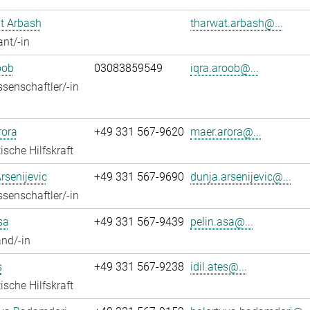
t Arbash
tharwat.arbash@...
ant/-in
oob
03083859549
iqra.aroob@...
senschaftler/-in
rora
+49 331 567-9620
maer.arora@...
ische Hilfskraft
rsenijevic
+49 331 567-9690
dunja.arsenijevic@...
senschaftler/-in
sa
+49 331 567-9439
pelin.asa@...
nd/-in
s
+49 331 567-9238
idil.ates@...
ische Hilfskraft