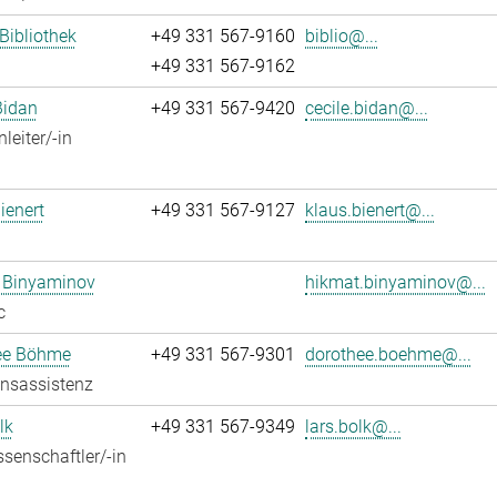
 Bibliothek
+49 331 567-9160
biblio@...
+49 331 567-9162
Bidan
+49 331 567-9420
cecile.bidan@...
leiter/-in
ienert
+49 331 567-9127
klaus.bienert@...
 Binyaminov
hikmat.binyaminov@...
c
ee Böhme
+49 331 567-9301
dorothee.boehme@...
onsassistenz
lk
+49 331 567-9349
lars.bolk@...
senschaftler/-in