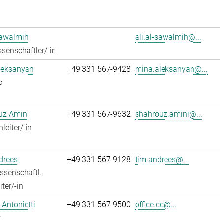
Sawalmih
ali.al-sawalmih@...
senschaftler/-in
leksanyan
+49 331 567-9428
mina.aleksanyan@...
c
uz Amini
+49 331 567-9632
shahrouz.amini@...
leiter/-in
drees
+49 331 567-9128
tim.andrees@...
ssenschaftl.
ter/-in
Antonietti
+49 331 567-9500
office.cc@...
r