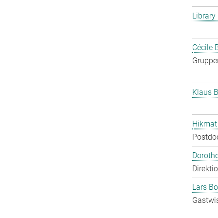
Library
Cécile 
Gruppen
Klaus B
Hikmat
Postdo
Doroth
Direkti
Lars Bo
Gastwis