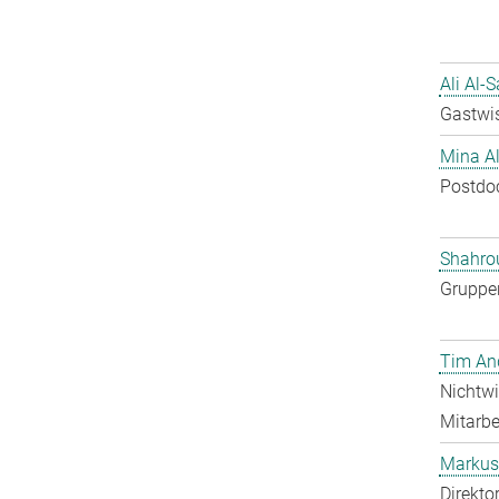
Ali Al-
Gastwis
Mina A
Postdo
Shahro
Gruppen
Tim An
Nichtwi
Mitarbei
Markus 
Direkto