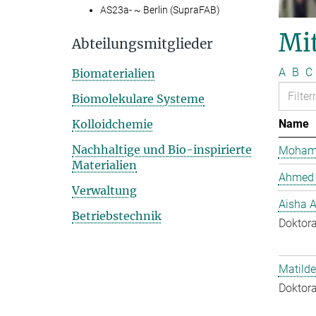
AS23a- ~ Berlin (SupraFAB)
Mit
Abteilungsmitglieder
A
B
C
Biomaterialien
Biomolekulare Systeme
Kolloidchemie
Name
Nachhaltige und Bio-inspirierte
Mohame
Materialien
Ahmed 
Verwaltung
Aisha 
Betriebstechnik
Doktora
Matilde
Doktora