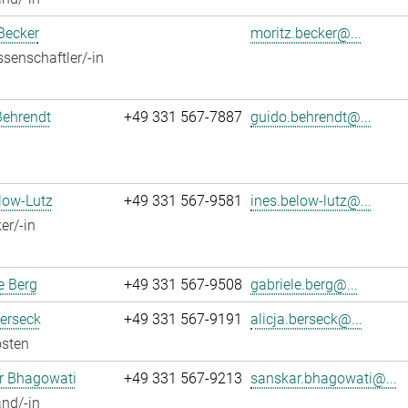
Becker
moritz.becker@...
senschaftler/-in
Behrendt
+49 331 567-7887
guido.behrendt@...
low-Lutz
+49 331 567-9581
ines.below-lutz@...
er/-in
e Berg
+49 331 567-9508
gabriele.berg@...
Berseck
+49 331 567-9191
alicja.berseck@...
osten
r Bhagowati
+49 331 567-9213
sanskar.bhagowati@...
nd/-in