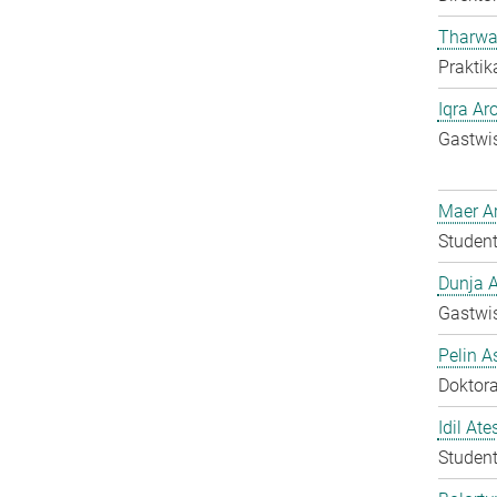
Tharwa
Praktik
Iqra Ar
Gastwis
Maer A
Student
Dunja A
Gastwis
Pelin A
Doktora
Idil Ate
Student