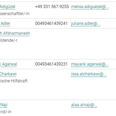
Adigüzel
+49 331 567-9255
melisa.adiguezel@...
senschaftler/-in
 Adler
00493461439241
juliane.adler@...
h Afsharmanesh
ldende/-r
 Agarwal
00493461439231
mayank.agarwal@...
 Charkawi
issa.alcharkawi@...
ische Hilfskraft
 Naji
alaa.alnaji@...
nd/-in