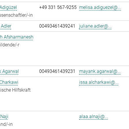
Adigüzel
+49 331 567-9255
melisa.adiguezel@...
senschaftler/-in
 Adler
00493461439241
juliane.adler@...
h Afsharmanesh
ldende/-r
 Agarwal
00493461439231
mayank.agarwal@...
 Charkawi
issa.alcharkawi@...
ische Hilfskraft
 Naji
alaa.alnaji@...
nd/-in