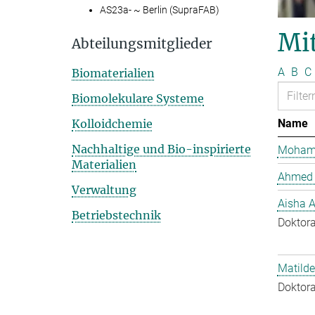
AS23a- ~ Berlin (SupraFAB)
Mit
Abteilungsmitglieder
A
B
C
Biomaterialien
Biomolekulare Systeme
Kolloidchemie
Name
Nachhaltige und Bio-inspirierte
Mohame
Materialien
Ahmed 
Verwaltung
Aisha 
Betriebstechnik
Doktora
Matilde
Doktora