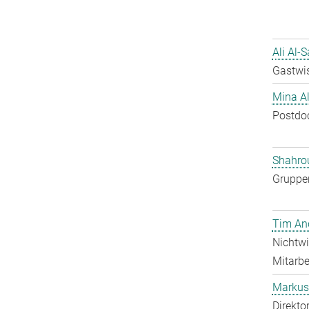
Ali Al-
Gastwis
Mina A
Postdo
Shahro
Gruppen
Tim An
Nichtwi
Mitarbei
Markus 
Direkto