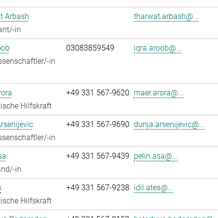
t Arbash
tharwat.arbash@...
ant/-in
oob
03083859549
iqra.aroob@...
senschaftler/-in
rora
+49 331 567-9620
maer.arora@...
ische Hilfskraft
rsenijevic
+49 331 567-9690
dunja.arsenijevic@...
senschaftler/-in
sa
+49 331 567-9439
pelin.asa@...
nd/-in
s
+49 331 567-9238
idil.ates@...
ische Hilfskraft