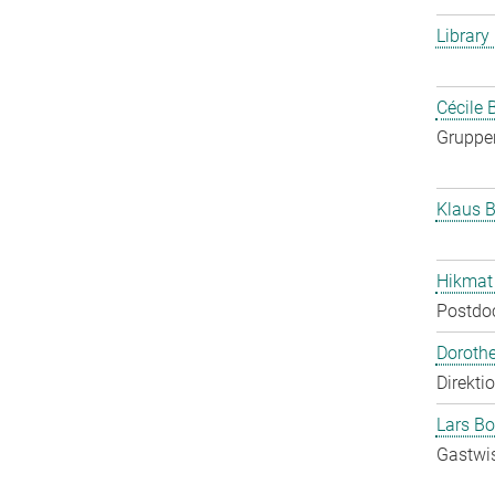
Library
Cécile 
Gruppen
Klaus B
Hikmat
Postdo
Doroth
Direkti
Lars Bo
Gastwis