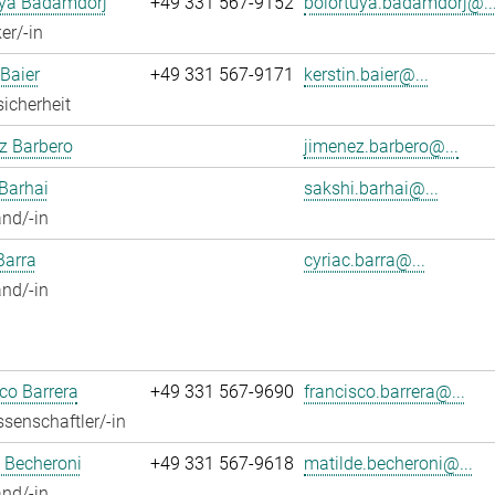
uya Badamdorj
+49 331 567-9152
bolortuya.badamdorj@..
er/-in
 Baier
+49 331 567-9171
kerstin.baier@...
sicherheit
z Barbero
jimenez.barbero@...
Barhai
sakshi.barhai@...
nd/-in
Barra
cyriac.barra@...
nd/-in
co Barrera
+49 331 567-9690
francisco.barrera@...
senschaftler/-in
 Becheroni
+49 331 567-9618
matilde.becheroni@...
nd/-in