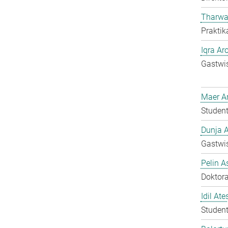
Tharwa
Praktik
Iqra Ar
Gastwis
Maer A
Student
Dunja A
Gastwis
Pelin A
Doktora
Idil Ate
Student