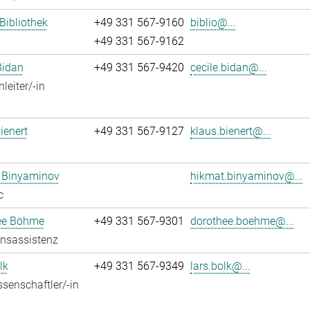
 Bibliothek
+49 331 567-9160
biblio@...
+49 331 567-9162
Bidan
+49 331 567-9420
cecile.bidan@...
leiter/-in
ienert
+49 331 567-9127
klaus.bienert@...
 Binyaminov
hikmat.binyaminov@...
c
ee Böhme
+49 331 567-9301
dorothee.boehme@...
onsassistenz
lk
+49 331 567-9349
lars.bolk@...
senschaftler/-in