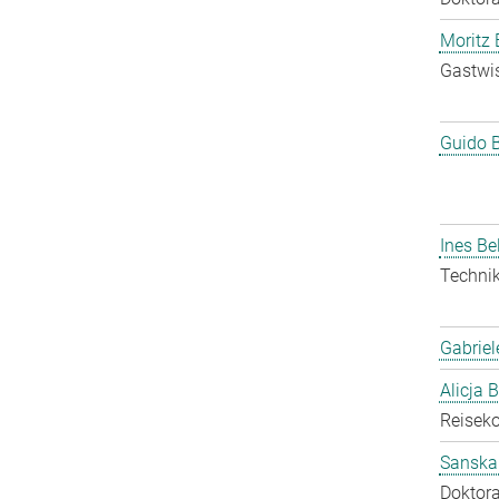
Moritz 
Gastwis
Guido 
Ines Be
Technik
Gabriel
Alicja 
Reisek
Sanska
Doktora