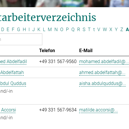
arbeiterverzeichnis
D
E
F
G
H
I
J
K
L
M
N
O
P
Q
R
S
T
t
V
W
X
Y
Z
A
Telefon
E-Mail
d Abdelfadil
+49 331 567-9560
mohamed.abdelfadil@...
Abdelfattah
ahmed.abdelfattah@...
Abdul Quddus
aisha.abdulquddus@...
nd/-in
 Accorsi
+49 331 567-9634
matilde.accorsi@...
nd/-in