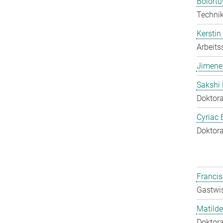
Bolort
Technik
Kerstin
Arbeits
Jimene
Sakshi 
Doktora
Cyriac 
Doktora
Francis
Gastwis
Matilde
Doktora