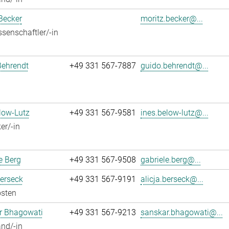
Becker
moritz.becker@...
senschaftler/-in
Behrendt
+49 331 567-7887
guido.behrendt@...
low-Lutz
+49 331 567-9581
ines.below-lutz@...
er/-in
e Berg
+49 331 567-9508
gabriele.berg@...
Berseck
+49 331 567-9191
alicja.berseck@...
osten
r Bhagowati
+49 331 567-9213
sanskar.bhagowati@...
nd/-in