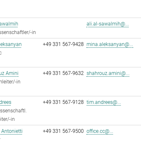
Sawalmih
ali.al-sawalmih@...
senschaftler/-in
leksanyan
+49 331 567-9428
mina.aleksanyan@...
c
uz Amini
+49 331 567-9632
shahrouz.amini@...
leiter/-in
drees
+49 331 567-9128
tim.andrees@...
ssenschaftl.
ter/-in
Antonietti
+49 331 567-9500
office.cc@...
r