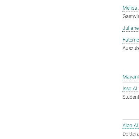
Melisa 
Gastwis
Juliane
Fateme
Auszubi
Mayank
Issa Al
Student
Alaa Al
Doktora