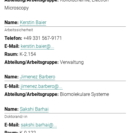
Microscopy
Kerstin Baier
Arbeitssicherheit
+49 331 567-9171
kerstin.baier@...
K-2.154
Verwaltung
Jimenez Barbero
jimenez.barbero@...
Biomolekulare Systeme
Sakshi Barhai
Doktorand/-in
sakshi.barhai@...
K-0.122