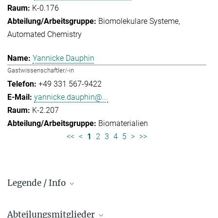
K-0.176
Biomolekulare Systeme
Automated Chemistry
Yannicke Dauphin
Gastwissenschaftler/-in
+49 331 567-9422
yannicke.dauphin@...
K-2.207
Biomaterialien
<<
<
1
2
3
4
5
>
>>
Legende / Info
Vorwahl und Hauptnummern:
Abteilungsmitglieder