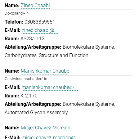
Zineb Chaabi
Doktorand/-in
03083859551
zineb.chaabi@...
AS23a-113
Biomolekulare Systeme
Carbohydrates: Structure and Function
Manishkumar Chaube
Gastwissenschaftler/-in
manishkumar.chaube@...
K-2.170
Biomolekulare Systeme
Automated Glycan Assembly
Micjel Chavez Morejon
micjel.chavez-morejon@...