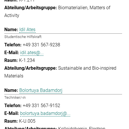
Biomaterialien
Matters of
Activity
Idil Ates
Studentische Hilfskraft
+49 331 567-9238
idil.ates@...
K-1.234
Sustainable and Bio-inspired
Materials
Bolortuya Badamdorj
Techniker/-in
+49 331 567-9152
bolortuya.badamdorj@...
K-U.005
Kolloidchemie
Electron