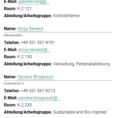
gabriele.berg@...
K-2.121
Kolloidchemie
Alicja Berseck
Reisekosten
+49 331 567-9191
alicja.berseck@...
K-2.150
Verwaltung
Personalabteilung
Sanskar Bhagowati
Doktorand/-in
+49 331 567-9213
sanskar.bhagowati@...
K-2.235
Sustainable and Bio-inspired