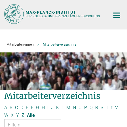
Hauptinhalt
Mitarbeiter/-innen
Mitarbeiterverzeichnis
Mitarbeiterverzeichnis
A
B
C
D
E
F
G
H
I
J
K
L
M
N
O
P
Q
R
S
T
t
V
W
X
Y
Z
Alle