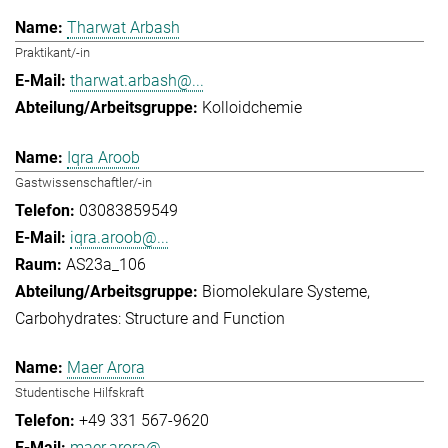
Tharwat Arbash
Praktikant/-in
tharwat.arbash@...
Kolloidchemie
Iqra Aroob
Gastwissenschaftler/-in
03083859549
iqra.aroob@...
AS23a_106
Biomolekulare Systeme
Carbohydrates: Structure and Function
Maer Arora
Studentische Hilfskraft
+49 331 567-9620
maer.arora@...