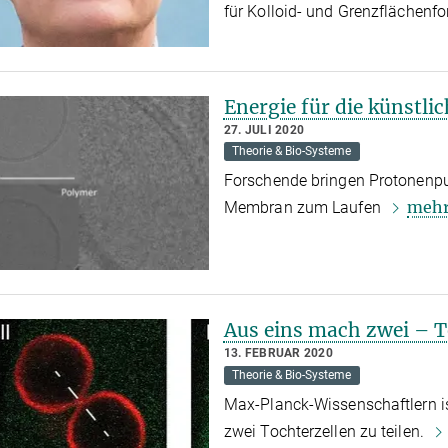
für Kolloid- und Grenzflächen
Energie für die künstlic
27. JULI 2020
Theorie & Bio-Systeme
Forschende bringen Protonenpu
meh
Membran zum Laufen
Aus eins mach zwei – Te
13. FEBRUAR 2020
Theorie & Bio-Systeme
Max-Planck-Wissenschaftlern ist
zwei Tochterzellen zu teilen.