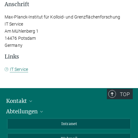
Anschrift
Max-Planck-Institut für Kolloid- und Grenzflächenforschung
IT Service
Am Mühlenberg 1
14476 Potsdam
Germany
Links
IT Service
TOP
Kontakt
Abteilungen
Mitarbeiterverzeichnis
Anfahrt
Biomaterialien
Intranet
Biomolekulare Systeme