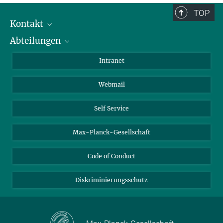
TOP
Kontakt
Abteilungen
Mitarbeiterverzeichnis
Anfahrt
Biomaterialien
Intranet
Biomolekulare Systeme
Webmail
Kolloidchemie
Nachhaltige und Bio-inspirierte Materialien
Self Service
Max-Planck-Gesellschaft
Code of Conduct
Diskriminierungsschutz