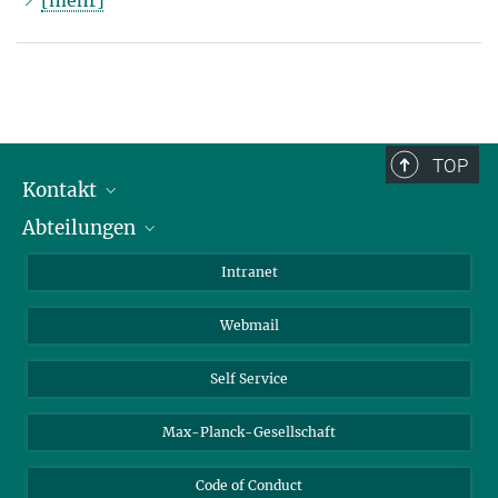
TOP
Kontakt
Abteilungen
Mitarbeiterverzeichnis
Anfahrt
Biomaterialien
Intranet
Biomolekulare Systeme
Webmail
Kolloidchemie
Nachhaltige und Bio-inspirierte Materialien
Self Service
Max-Planck-Gesellschaft
Code of Conduct